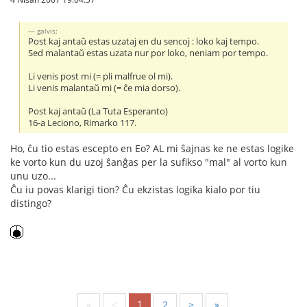
galvis:
Post kaj antaŭ estas uzataj en du sencoj : loko kaj tempo.
Sed malantaŭ estas uzata nur por loko, neniam por tempo.
Li venis post mi (= pli malfrue ol mi).
Li venis malantaŭ mi (= ĉe mia dorso).
Post kaj antaŭ (La Tuta Esperanto)
16-a Leciono, Rimarko 117.
Ho, ĉu tio estas escepto en Eo? AL mi ŝajnas ke ne estas logike
ke vorto kun du uzoj ŝanĝas per la sufikso "mal" al vorto kun
unu uzo...
Ĉu iu povas klarigi tion? Ĉu ekzistas logika kialo por tiu
distingo?
1
«
<
2
>
»