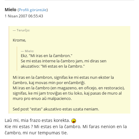
Mielo
(
Profili görüntüle
)
1 Nisan 2007 06:55:43
Terurĉjo:
Krome,
Mielo:
Ekz. "Mi iras en la ĉambron."
Se mi estas interne la ĉambro jam, mi diras sen
akuzativo: "Mi estas en la ĉambro."
Mi iras en la ĉambron, signifas ke mi estas nun ekster la
ĉambro, kaj movas min por enĉambriĝi.
Mi iras en la ĉambro (en magazeno, en oficejo, en restoracio),
signifas, ke mi jam troviĝas en tiu loko, kaj pasas de muro al
muro pro enuo aŭ malpacienco.
Sed post "estas" akuzativo estas uzata neniam.
Laŭ mi, mia frazo estas korekta.
Kie mi estas ? Mi estas en la ĉambro. Mi faras nenion en la
ĉambro, mi nur tempumas tie.