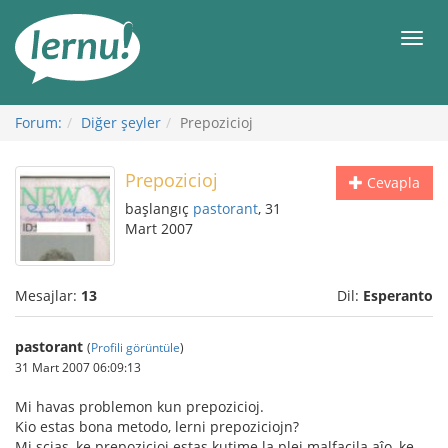
İçerik
Görüntüleme
Men
Forum:
Diğer şeyler
Prepozicioj
Prepozicioj
Cevapla
başlangıç
pastorant
, 31
Mart 2007
Mesajlar:
13
Dil:
Esperanto
pastorant
(
Profili görüntüle
)
31 Mart 2007 06:09:13
Mi havas problemon kun prepozicioj.
Kio estas bona metodo, lerni prepoziciojn?
Mi scias, ke prepozicioj estas kutime la plej malfacila aĵo, ke