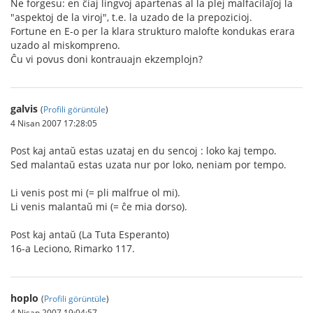
Ne forgesu: en ĉiaj lingvoj apartenas al la plej malfacilaĵoj la
"aspektoj de la viroj", t.e. la uzado de la prepozicioj.
Fortune en E-o per la klara strukturo malofte kondukas erara
uzado al miskompreno.
Ĉu vi povus doni kontrauajn ekzemplojn?
galvis
(
Profili görüntüle
)
4 Nisan 2007 17:28:05
Post kaj antaŭ estas uzataj en du sencoj : loko kaj tempo.
Sed malantaŭ estas uzata nur por loko, neniam por tempo.
Li venis post mi (= pli malfrue ol mi).
Li venis malantaŭ mi (= ĉe mia dorso).
Post kaj antaŭ (La Tuta Esperanto)
16-a Leciono, Rimarko 117.
hoplo
(
Profili görüntüle
)
4 Nisan 2007 19:04:57