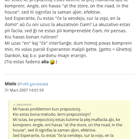
kompreni. Angle, oni havas "at the store, on the road, in the
house", sed ili signifas la saman aĵon, efektive.
Sed Esperante, ĉu estas "ĉe la vendejo, sur la vojo, en la
domo" aŭ ĉu oni uzus la akuzativon ĉiam? La akuzativo estas
pli facila, sed ĝi ne estas pli kompreneble ĉiam, mi pensas.
Kiu havas bonan rutinon?
Mi uzas "en" kaj "ĉe" interŝanĝe, dum homoj povas kompreni
min, mi volas paroli Esperanton malpli gette. [getto = Ghetto]
Dankon, kaj b.v. pardonu miajn erarojn.
(Tio estas fadeno
alia
)
Mielo
(
Profili görüntüle
)
31 Mart 2007 14:01:59
pastorant:
Mi havas problemon kun prepozicioj.
Kio estas bona metodo, lerni prepoziciojn?
Mi scias, ke prepozicioj estas kutime la plej malfacila aĵo, ke
kompreni. Angle, oni havas "at the store, on the road, in the
house", sed ili signifas la saman aĵon, efektive.
Sed Esperante, ĉu estas "ĉe la vendejo, sur la vojo, en la