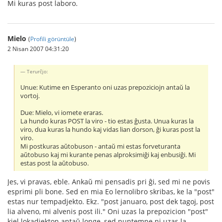
Mi kuras post laboro.
Mielo
(
Profili görüntüle
)
2 Nisan 2007 04:31:20
Terurĉjo:
Unue: Kutime en Esperanto oni uzas prepoziciojn antaŭ la
vortoj.
Due: Mielo, vi iomete eraras.
La hundo kuras POST la viro - tio estas ĝusta. Unua kuras la
viro, dua kuras la hundo kaj vidas lian dorson, ĝi kuras post la
viro.
Mi postkuras aŭtobuson - antaŭ mi estas forveturanta
aŭtobuso kaj mi kurante penas alproksimiĝi kaj enbusiĝi. Mi
estas post la aŭtobuso.
Jes, vi pravas, eble. Ankaŭ mi pensadis pri ĝi, sed mi ne povis
esprimi pli bone. Sed en mia Eo lernolibro skribas, ke la "post"
estas nur tempadjekto. Ekz. "post januaro, post dek tagoj, post
lia alveno, mi alvenis post ili." Oni uzas la prepozicion "post"
kiel lokadjekton antaŭ longe, sed nuntempe ni uzas la