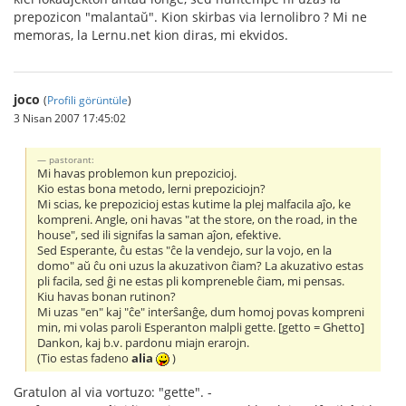
prepozicon "malantaŭ". Kion skirbas via lernolibro ? Mi ne
memoras, la Lernu.net kion diras, mi ekvidos.
joco
(
Profili görüntüle
)
3 Nisan 2007 17:45:02
pastorant:
Mi havas problemon kun prepozicioj.
Kio estas bona metodo, lerni prepoziciojn?
Mi scias, ke prepozicioj estas kutime la plej malfacila aĵo, ke
kompreni. Angle, oni havas "at the store, on the road, in the
house", sed ili signifas la saman aĵon, efektive.
Sed Esperante, ĉu estas "ĉe la vendejo, sur la vojo, en la
domo" aŭ ĉu oni uzus la akuzativon ĉiam? La akuzativo estas
pli facila, sed ĝi ne estas pli kompreneble ĉiam, mi pensas.
Kiu havas bonan rutinon?
Mi uzas "en" kaj "ĉe" interŝanĝe, dum homoj povas kompreni
min, mi volas paroli Esperanton malpli gette. [getto = Ghetto]
Dankon, kaj b.v. pardonu miajn erarojn.
(Tio estas fadeno
alia
)
Gratulon al via vortuzo: "gette". -