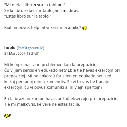
"Mi metas libro
n
sur
la tablo
n
."
Se la libro estas sur tablo jam, mi diras:
"Estas libro sur la tablo."
Kial mi povus helpi al vi kara mia amiko?
hoplo
(
Profili görüntüle
)
31 Mart 2007 18:21:31
Mi komprenas vian problemon kun la prepozicioj.
Ĉu vi jam serĉis en edukado.net? Eble tie havas ekzercojn pri
prepozicioj. Mi ne ankoraŭ faris ion en edukado.net, sed
kelkaj personoj min rekomendis. Se vi trovus tie bonajn
eksercojn, ĉu vi povus komuniki al ni viajn spertojn?
En la brazilan kurson havas ankaŭ eksercojn pro prepozicioj.
Tie mi malkovris, ke vere ne estas facila.