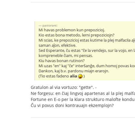
pastorant:
Mi havas problemon kun prepozicioj.
Kio estas bona metodo, lerni prepoziciojn?
Mi scias, ke prepozicioj estas kutime la plej malfacila a
saman aĵon, efektive.
Sed Esperante, ĉu estas "ĉe la vendejo, sur la vojo, en 
kompreneble ĉiam, mi pensas.
Kiu havas bonan rutinon?
Mi uzas "en" kaj "ĉe" interŝanĝe, dum homoj povas kom
Dankon, kaj b.v. pardonu miajn erarojn.
(Tio estas fadeno
alia
)
Gratulon al via vortuzo: "gette". -
Ne forgesu: en ĉiaj lingvoj apartenas al la plej malfac
Fortune en E-o per la klara strukturo malofte kon
Ĉu vi povus doni kontrauajn ekzemplojn?