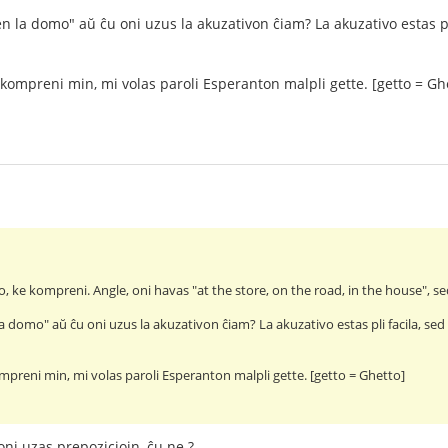
en la domo" aŭ ĉu oni uzus la akuzativon ĉiam? La akuzativo estas pli
kompreni min, mi volas paroli Esperanton malpli gette. [getto = Gh
ĵo, ke kompreni. Angle, oni havas "at the store, on the road, in the house", sed 
la domo" aŭ ĉu oni uzus la akuzativon ĉiam? La akuzativo estas pli facila, sed 
preni min, mi volas paroli Esperanton malpli gette. [getto = Ghetto]
i uzas prepoziciojn, ĉu ne ?