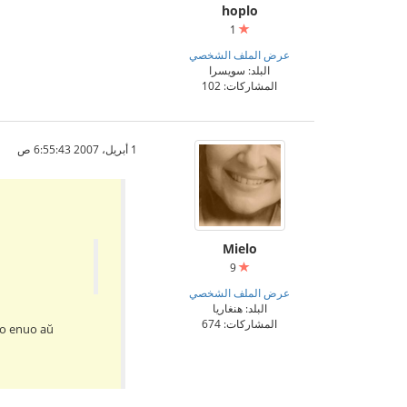
hoplo
1
عرض الملف الشخصي
البلد: سويسرا
المشاركات: 102
1 أبريل، 2007 6:55:43 ص
Mielo
9
عرض الملف الشخصي
البلد: هنغاريا
المشاركات: 674
pro enuo aŭ