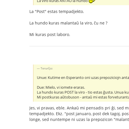
La viro kuras ANTAŬ la hundo
La "Post" estas tempadjekto.
La hundo kuras malantaŭ la viro, ĉu ne ?
Mi kuras post laboro.
Terurĉjo:
Unue: Kutime en Esperanto oni uzas prepoziciojn antaŭ
Due: Mielo, vi iomete eraras.
La hundo kuras POST la viro - tio estas ĝusta. Unua kura
Mi postkuras aŭtobuson - antaŭ mi estas forveturanta
Jes, vi pravas, eble. Ankaŭ mi pensadis pri ĝi, sed m
tempadjekto. Ekz. "post januaro, post dek tagoj, post
longe, sed nuntempe ni uzas la prepozicon "malantaŭ