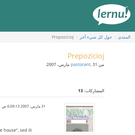
لى
لمحتويات
المنتدى
حول كل شيء آخر
Prepozicioj
Prepozicioj
من
, 31 مارس، 2007
pastorant
المشاركات:
13
31 مارس، 2007 6:09:13 ص
e house", sed ili