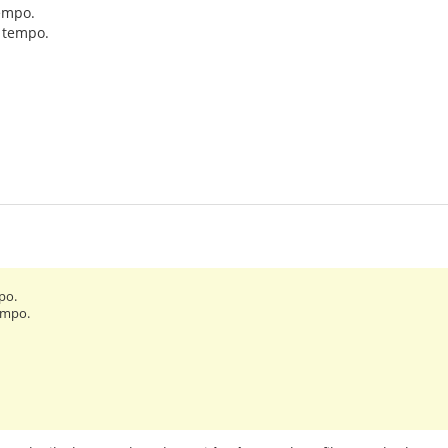
tempo.
 tempo.
po.
empo.