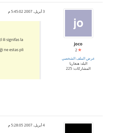
3 أبريل، 2007 5:45:02 م
ili signifas la
joco
ĝi ne estas pli
2
عرض الملف الشخصي
البلد: هنغاريا
المشاركات: 225
4 أبريل، 2007 5:28:05 م