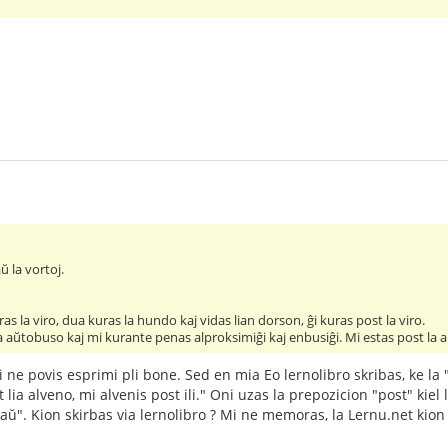
 la vortoj.
s la viro, dua kuras la hundo kaj vidas lian dorson, ĝi kuras post la viro.
 aŭtobuso kaj mi kurante penas alproksimiĝi kaj enbusiĝi. Mi estas post la 
i ne povis esprimi pli bone. Sed en mia Eo lernolibro skribas, ke la 
 lia alveno, mi alvenis post ili." Oni uzas la prepozicion "post" kiel
". Kion skirbas via lernolibro ? Mi ne memoras, la Lernu.net kion 