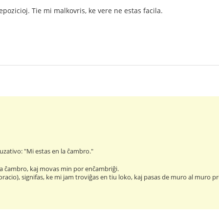
ozicioj. Tie mi malkovris, ke vere ne estas facila.
uzativo: "Mi estas en la ĉambro."
r la ĉambro, kaj movas min por enĉambriĝi.
oracio), signifas, ke mi jam troviĝas en tiu loko, kaj pasas de muro al muro 