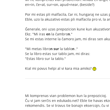
en=in, ĉe=at, sur=on, apud=near, (beside?)
Por mi estas pli malfacila, ĉar ni, hungaraj ne uzas 
Eble, uzo la akuzativo estas pli malfacila pro vi, la an
Ĝenerale, oni uzas prepozicion kune kun akuzativon,
Ekz. "Mi iras
en
la ĉambro
n
."
Se mi estas interne la ĉamoro jam, mi diras sen aku
"Mi metas libro
n
sur
la tablo
n
."
Se la libro estas sur tablo jam, mi diras:
"Estas libro sur la tablo."
Kial mi povus helpi al vi kara mia amiko?
Mi komprenas vian problemon kun la prepozicioj.
Ĉu vi jam serĉis en edukado.net? Eble tie havas ekz
rekomendis. Se vi trovus tie bonajn eksercojn, ĉu vi