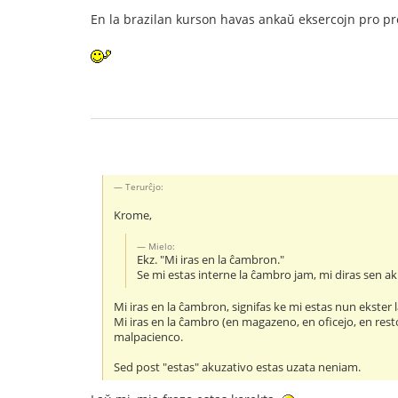
En la brazilan kurson havas ankaŭ eksercojn pro prep
Terurĉjo:
Krome,
Mielo:
Ekz. "Mi iras en la ĉambron."
Se mi estas interne la ĉambro jam, mi diras sen ak
Mi iras en la ĉambron, signifas ke mi estas nun ekste
Mi iras en la ĉambro (en magazeno, en oficejo, en rest
malpacienco.
Sed post "estas" akuzativo estas uzata neniam.