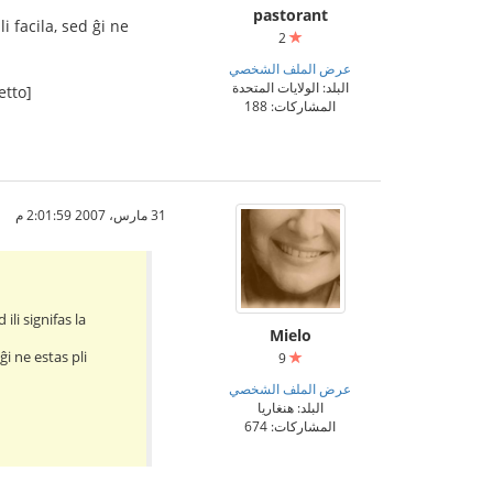
pastorant
 facila, sed ĝi ne
2
عرض الملف الشخصي
البلد: الولايات المتحدة
etto]
المشاركات: 188
31 مارس، 2007 2:01:59 م
ili signifas la
Mielo
ĝi ne estas pli
9
عرض الملف الشخصي
البلد: هنغاريا
المشاركات: 674