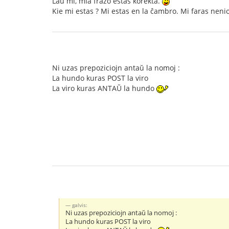
Laŭ mi, mia frazo estas korekta.
Kie mi estas ? Mi estas en la ĉambro. Mi faras nen
Ni uzas prepoziciojn antaŭ la nomoj :
La hundo kuras POST la viro
La viro kuras ANTAŬ la hundo
galvis:
Ni uzas prepoziciojn antaŭ la nomoj :
La hundo kuras POST la viro