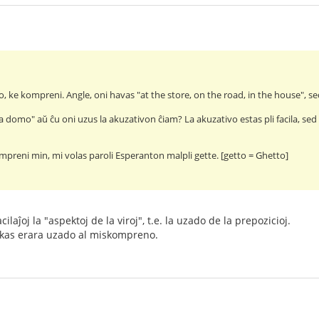
ĵo, ke kompreni. Angle, oni havas "at the store, on the road, in the house", sed 
la domo" aŭ ĉu oni uzus la akuzativon ĉiam? La akuzativo estas pli facila, sed 
preni min, mi volas paroli Esperanton malpli gette. [getto = Ghetto]
ilaĵoj la "aspektoj de la viroj", t.e. la uzado de la prepozicioj.
dukas erara uzado al miskompreno.