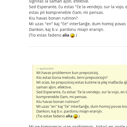
signifas la saman aĵon, efektive.
Sed Esperante, ĉu estas "ĉe la vendejo, sur la vojo, 
estas pli kompreneble ĉiam, mi pensas.
Kiu havas bonan rutinon?
Mi uzas "en" kaj "ĉe" interŝanĝe, dum homoj povas 
Dankon, kaj b.v. pardonu miajn erarojn.
(Tio estas fadeno
alia
)
pastorant:
Mi havas problemon kun prepozicioj.
Kio estas bona metodo, lerni prepoziciojn?
Mi scias, ke prepozicioj estas kutime la plej malfacila a
saman aĵon, efektive.
Sed Esperante, ĉu estas "ĉe la vendejo, sur la vojo, en 
kompreneble ĉiam, mi pensas.
Kiu havas bonan rutinon?
Mi uzas "en" kaj "ĉe" interŝanĝe, dum homoj povas kom
Dankon, kaj b.v. pardonu miajn erarojn.
(Tio estas fadeno
alia
)
Mi ne komprenas vian problemon. Ankaŭ en angle on