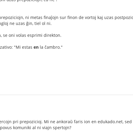
prepoziciojn, ni metas finaĵojn sur finon de vortoj kaj uzas postpozic
gloj ne uzas ĝin, tiel ol ni.
 se oni volas esprimi direkton.
zativo: "Mi estas
en
la ĉambro."
ercojn pri prepozicioj. Mi ne ankoraŭ faris ion en edukado.net, sed
 povus komuniki al ni viajn spertojn?