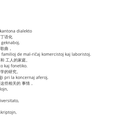
 kantona dialekto
拉丁语化
l geknaboj,
 歌曲，
 familioj de mal-riĉaj komercistoj kaj laboristoj.
 和 工人的家庭。
o kaj fonetiko.
音学的研究。
ĝi pri la koncernaj aferoj,
 这些相关的 事情，
dojn,
，
iversitato,
kriptojn,