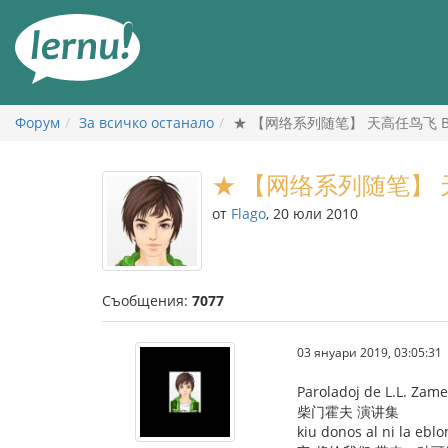
Към
съдържанието
Форум
За всичко останало
★ 【网络系列随笔】 天高任鸟飞 Birdo
★ 【网络系列随笔】 天高任
от
Flago
, 20 юли 2010
Съобщения:
7077
03 януари 2019, 03:05:31
Paroladoj de L.L. Zam
柴门霍夫 演讲集
kiu donos al ni la eblo