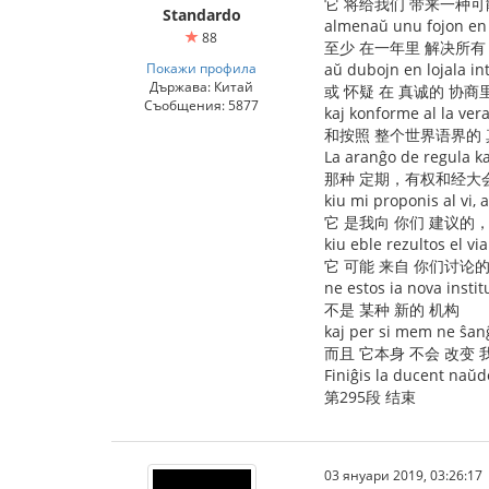
它 将给我们 带来一种可
Standardo
almenaŭ unu fojon en j
88
至少 在一年里 解决所有
Покажи профила
aŭ dubojn en lojala in
Държава: Китай
或 怀疑 在 真诚的 协商
Съобщения: 5877
kaj konforme al la vera
和按照 整个世界语界的
La aranĝo de regula ka
那种 定期，有权和经大
kiu mi proponis al vi, a
它 是我向 你们 建议的
kiu eble rezultos el vi
它 可能 来自 你们讨论的
ne estos ia nova instit
不是 某种 新的 机构
kaj per si mem ne ŝanĝ
而且 它本身 不会 改变 
Finiĝis la ducent naŭd
第295段 结束
03 януари 2019, 03:26:17