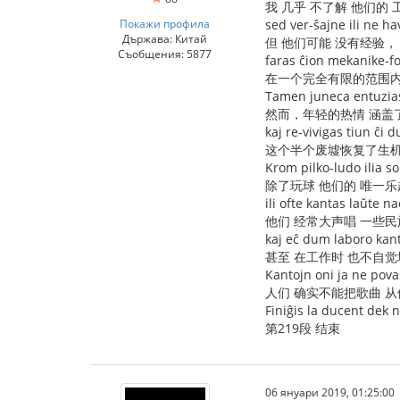
我 几乎 不了解 他们的
Покажи профила
sed ver-ŝajne ili ne ha
Държава: Китай
但 他们可能 没有经验，
Съобщения: 5877
faras ĉion mekanike-fo
在一个完全有限的范围内
Tamen juneca entuzias
然而，年轻的热情 涵盖
kaj re-vivigas tiun ĉi 
这个半个废墟恢复了生机
Krom pilko-ludo ilia s
除了玩球 他们的 唯一乐
ili ofte kantas laŭte n
他们 经常大声唱 一些民
kaj eĉ dum laboro kant
甚至 在工作时 也不自觉
Kantojn oni ja ne povas
人们 确实不能把歌曲 
Finiĝis la ducent dek 
第219段 结束
06 януари 2019, 01:25:00