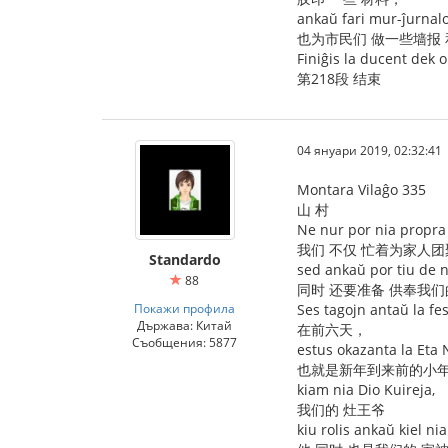
ankaŭ fari mur-ĵurnalo
也为市民们 做一些墙报 
Finiĝis la ducent dek 
第218段 结束
04 януари 2019, 02:32:41
Montara Vilaĝo 335
山 村
Ne nur por nia propra 
我们 不仅 忙着为家人团
Standardo
sed ankaŭ por tiu de ni
88
同时 还要准备 供奉我们
Покажи профила
Ses tagojn antaŭ la fes
Държава: Китай
在前六天，
Съобщения: 5877
estus okazanta la Eta N
也就是新年到来前的小
kiam nia Dio Kuireja,
我们的 灶王爷
kiu rolis ankaŭ kiel ni