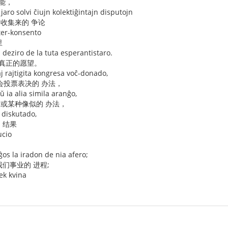
能，
aro solvi ĉiujn kolektiĝintajn disputojn
 收集来的 争论
ter-konsento
里
 deziro de la tuta esperantistaro.
 真正的愿望。
j rajtigita kongresa voĉ-donado,
会投票表决的 办法，
ŭ ia alia simila aranĝo,
，或某种像似的 办法，
a diskutado,
 结果
ucio
os la iradon de nia afero;
我们事业的 进程;
ek kvina