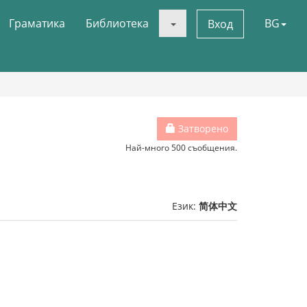
Граматика
Библиотека
BG
Вход
Затворено
Най-много 500 съобщения.
Език:
简体中文