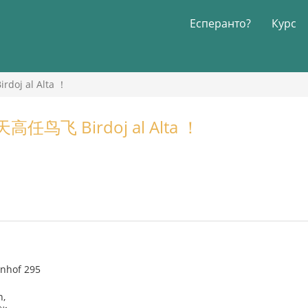
Есперанто?
Курс
j al Alta ！
鸟飞 Birdoj al Alta ！
enhof 295
n,