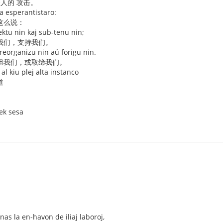
众人的 攻击。
 la esperantistaro:
这么说：
ektu nin kaj sub-tenu nin;
我们，支持我们。
 reorganizu nin aŭ forigu nin.
组我们，或取缔我们。
 al kiu plej alta instanco
道
ek sesa
s la en-havon de iliaj laboroj,