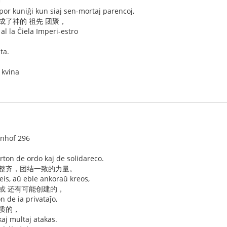
神
por kuniĝi kun siaj sen-mortaj parencoj,
成了神的 祖先 团聚，
al la Ĉiela Imperi-estro
ta.
k kvina
enhof 296
orton de ordo kaj de solidareco.
调整齐，团结一致的力量。
kreis, aŭ eble ankoraŭ kreos,
，或 还有可能创建的，
n de ia privataĵo,
性质的，
aj multaj atakas.