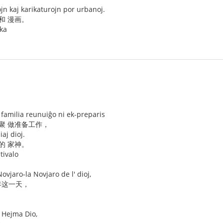
jn kaj karikaturojn por urbanoj.
和 漫画。
oka
familia reunuiĝo ni ek-preparis
聚 做准备工作，
aj dioj.
的 家神。
tivalo
ovjaro-la Novjaro de l' dioj,
年这一天，
a Hejma Dio,