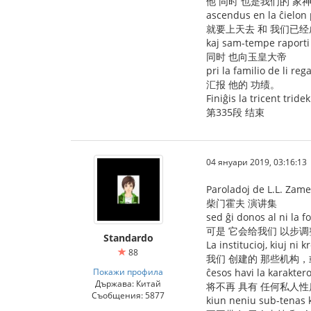
他 同时 也是我们的 家
ascendus en la ĉielon 
就要上天去 和 我们已经
kaj sam-tempe raporti 
同时 也向玉皇大帝
pri la familio de li rega
汇报 他的 功绩。
Finiĝis la tricent tride
第335段 结束
04 януари 2019, 03:16:13
Paroladoj de L.L. Zam
柴门霍夫 演讲集
sed ĝi donos al ni la f
可是 它会给我们 以步
Standardo
La institucioj, kiuj ni 
88
我们 创建的 那些机构
Покажи профила
ĉesos havi la karaktero
Държава: Китай
将不再 具有 任何私人
Съобщения: 5877
kiun neniu sub-tenas k