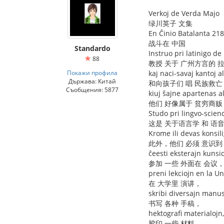
Verkoj de Verda Majo
绿川英子 文集
En Ĉinio Batalanta 218
战斗在 中国
Standardo
Instruo pri latinigo de
88
教授 关于 广州方言的 
Покажи профила
kaj naci-savaj kantoj a
Държава: Китай
和向孩子们 唱 民族救亡
Съобщения: 5877
kiuj ŝajne apartenas al
他们 好像属于 贫穷商贩
Studo pri lingvo-scienc
这是 关于语言学 和 语
Krome ili devas konsili
此外，他们 必须 意识到
ĉeesti eksterajn kunsi
参加 一些 外面在 会议
preni lekciojn en la Un
在 大学里 演讲，
skribi diversajn manus
书写 各种 手稿，
hektografi materialojn,
胶印 一些 材料，