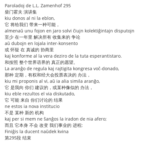
Paroladoj de L.L. Zamenhof 295
柴门霍夫 演讲集
kiu donos al ni la eblon,
它 将给我们 带来一种可能，
almenaŭ unu fojon en jaro solvi ĉiujn kolektiĝintajn disputojn
至少 在一年里 解决所有 收集来的 争论
aŭ dubojn en lojala inter-konsento
或 怀疑 在 真诚的 协商里
kaj konforme al la vera deziro de la tuta esperantistaro.
和按照 整个世界语界的 真正的愿望。
La aranĝo de regula kaj rajtigita kongresa voĉ-donado,
那种 定期，有权和经大会投票表决的 办法，
kiu mi proponis al vi, aŭ ia alia simila aranĝo,
它 是我向 你们 建议的，或某种像似的 办法，
kiu eble rezultos el via diskutado,
它 可能 来自 你们讨论的 结果
ne estos ia nova institucio
不是 某种 新的 机构
kaj per si mem ne ŝanĝos la iradon de nia afero;
而且 它本身 不会 改变 我们事业的 进程;
Finiĝis la ducent naŭdek kvina
第295段 结束