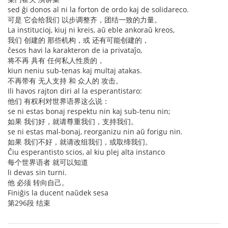
sed ĝi donos al ni la forton de ordo kaj de solidareco.
可是 它会给我们 以步调整齐，团结一致的力量。
La institucioj, kiuj ni kreis, aŭ eble ankoraŭ kreos,
我们 创建的 那些机构，或 还有可能创建的，
ĉesos havi la karakteron de ia privataĵo,
将不再 具有 任何私人性质的，
kiun neniu sub-tenas kaj multaj atakas.
不再带有 无人支持 和 众人的 攻击。
Ili havos rajton diri al la esperantistaro:
他们 有权利对世界语界这么说：
se ni estas bonaj respektu nin kaj sub-tenu nin;
如果 我们好，就请尊重我们，支持我们。
se ni estas mal-bonaj, reorganizu nin aŭ forigu nin.
如果 我们不好，就请改组我们，或取缔我们。
Ĉiu esperantisto scios, al kiu plej alta instanco
每个世界语者 就可以知道
li devas sin turni.
他 必须 转向自己。
Finiĝis la ducent naŭdek sesa
第296段 结束