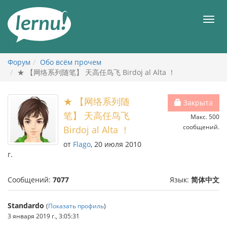
К
содержанию
Мен
Форум
Обо всём прочем
★ 【网络系列随笔】 天高任鸟飞 Birdoj al Alta ！
★ 【网络系列随
Закрыта
笔】 天高任鸟飞
Макс. 500
сообщений.
Birdoj al Alta ！
от
Flago
, 20 июля 2010
г.
Сообщений:
7077
Язык:
简体中文
Standardo
(
Показать профиль
)
3 января 2019 г., 3:05:31