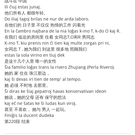
战斗在 中国
Ili ĉiuj estas junaj.
他们所有人 都很年轻。
Do iliaj tagoj brilas ne nur de arda laboro.
在他们的 日子里 不仅仅 热情的工作 闪着光
En la ĉambro najbara de la nia loĝas k-ino T, k-do O kaj R.
在我们 临近的房间里 住着 女同志T,O和R 男同志
K-ino T, kiu prenis nin ĉi tien kaj multe zorgas pri ni,
女同志 T , 她为我们 到这里 很多地 照顾我们
estas la sola virino en tiuj dek
是这十几个人里 唯一的女性
Ŝia familio loĝas trans la rivero Zhujiang (Perla Rivero),
她的 家 住在 珠江那边，
kaj ŝi devas iri tien de temp' al tempo.
她 必须 不时地 去那里。
Ŝi diras ke ŝiaj gepatroj havas konservativan ideon
她说，她的父母 还有 保守的想法
kaj eĉ ne ŝatas ke ŝi ludas kun viroj.
甚至 不喜欢， 她与 男人 一起玩。
Finiĝis la ducent dudeka
第220段 结束