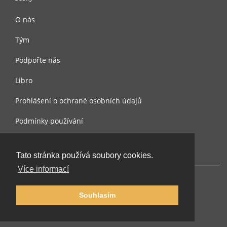
O nás
Tým
Podpořte nás
Libro
Prohlášení o ochraně osobních údajů
Podmínky používání
Kontaktujte nás
Tato stránka používá soubory cookies.
Více informací
Souhlasím
© 2002-2026 lernu.net |
Impressum