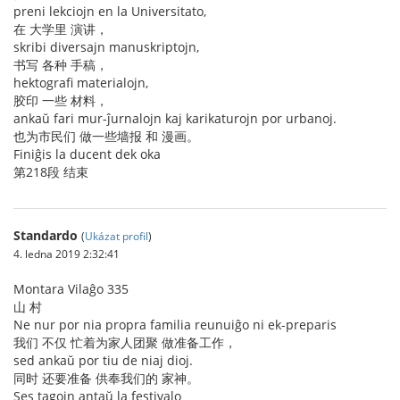
preni lekciojn en la Universitato,
在 大学里 演讲，
skribi diversajn manuskriptojn,
书写 各种 手稿，
hektografi materialojn,
胶印 一些 材料，
ankaŭ fari mur-ĵurnalojn kaj karikaturojn por urbanoj.
也为市民们 做一些墙报 和 漫画。
Finiĝis la ducent dek oka
第218段 结束
Standardo
(
Ukázat profil
)
4. ledna 2019 2:32:41
Montara Vilaĝo 335
山 村
Ne nur por nia propra familia reunuiĝo ni ek-preparis
我们 不仅 忙着为家人团聚 做准备工作，
sed ankaŭ por tiu de niaj dioj.
同时 还要准备 供奉我们的 家神。
Ses tagojn antaŭ la festivalo