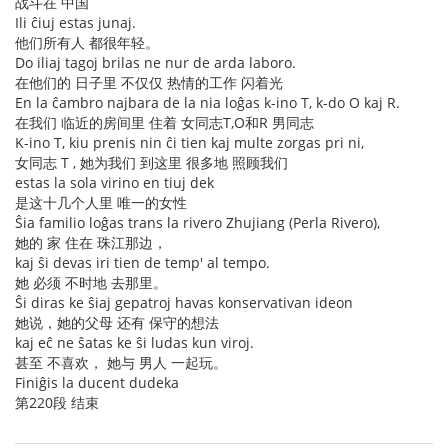
战斗在 中国
Ili ĉiuj estas junaj.
他们所有人 都很年轻。
Do iliaj tagoj brilas ne nur de arda laboro.
在他们的 日子里 不仅仅 热情的工作 闪着光
En la ĉambro najbara de la nia loĝas k-ino T, k-do O kaj R.
在我们 临近的房间里 住着 女同志T,O和R 男同志
K-ino T, kiu prenis nin ĉi tien kaj multe zorgas pri ni,
女同志 T , 她为我们 到这里 很多地 照顾我们
estas la sola virino en tiuj dek
是这十几个人里 唯一的女性
Ŝia familio loĝas trans la rivero Zhujiang (Perla Rivero),
她的 家 住在 珠江那边，
kaj ŝi devas iri tien de temp' al tempo.
她 必须 不时地 去那里。
Ŝi diras ke ŝiaj gepatroj havas konservativan ideon
她说，她的父母 还有 保守的想法
kaj eĉ ne ŝatas ke ŝi ludas kun viroj.
甚至 不喜欢， 她与 男人 一起玩。
Finiĝis la ducent dudeka
第220段 结束