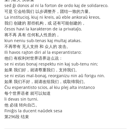
sed ĝi donos al ni la forton de ordo kaj de solidareco.
可是 它会给我们 以步调整齐，团结一致的力量。
La institucioj, kiuj ni kreis, aŭ eble ankoraŭ kreos,
我们 创建的 那些机构，或 还有可能创建的，
ĉesos havi la karakteron de ia privataĵo,
将不再 具有 任何私人性质的，
kiun neniu sub-tenas kaj multaj atakas.
不再带有 无人支持 和 众人的 攻击。
Ili havos rajton diri al la esperantistaro:
他们 有权利对世界语界这么说：
se ni estas bonaj respektu nin kaj sub-tenu nin;
如果 我们好，就请尊重我们，支持我们。
se ni estas mal-bonaj, reorganizu nin aŭ forigu nin.
如果 我们不好，就请改组我们，或取缔我们。
Ĉiu esperantisto scios, al kiu plej alta instanco
每个世界语者 就可以知道
li devas sin turni.
他 必须 转向自己。
Finiĝis la ducent naŭdek sesa
第296段 结束