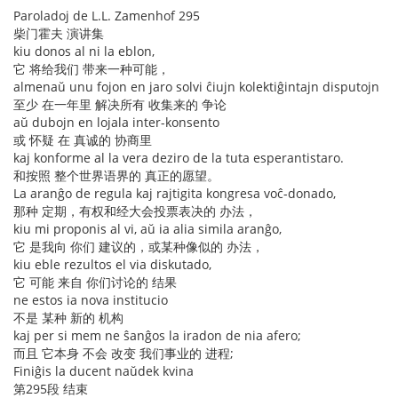
Paroladoj de L.L. Zamenhof 295
柴门霍夫 演讲集
kiu donos al ni la eblon,
它 将给我们 带来一种可能，
almenaŭ unu fojon en jaro solvi ĉiujn kolektiĝintajn disputojn
至少 在一年里 解决所有 收集来的 争论
aŭ dubojn en lojala inter-konsento
或 怀疑 在 真诚的 协商里
kaj konforme al la vera deziro de la tuta esperantistaro.
和按照 整个世界语界的 真正的愿望。
La aranĝo de regula kaj rajtigita kongresa voĉ-donado,
那种 定期，有权和经大会投票表决的 办法，
kiu mi proponis al vi, aŭ ia alia simila aranĝo,
它 是我向 你们 建议的，或某种像似的 办法，
kiu eble rezultos el via diskutado,
它 可能 来自 你们讨论的 结果
ne estos ia nova institucio
不是 某种 新的 机构
kaj per si mem ne ŝanĝos la iradon de nia afero;
而且 它本身 不会 改变 我们事业的 进程;
Finiĝis la ducent naŭdek kvina
第295段 结束