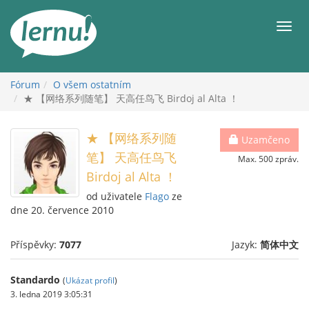
Přejít
k
Men
obsahu
Fórum
O všem ostatním
★ 【网络系列随笔】 天高任鸟飞 Birdoj al Alta ！
★ 【网络系列随
Uzamčeno
笔】 天高任鸟飞
Max. 500 zpráv.
Birdoj al Alta ！
od uživatele
Flago
ze
dne 20. července 2010
Příspěvky:
7077
Jazyk:
简体中文
Standardo
(
Ukázat profil
)
3. ledna 2019 3:05:31