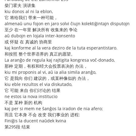
柴门霍夫 演讲集
kiu donos al ni la eblon,
它 将给我们 带来一种可能，
almenaŭ unu fojon en jaro solvi ĉiujn kolektiĝintajn disputojn
至少 在一年里 解决所有 收集来的 争论
aŭ dubojn en lojala inter-konsento
或 怀疑 在 真诚的 协商里
kaj konforme al la vera deziro de la tuta esperantistaro.
和按照 整个世界语界的 真正的愿望。
La aranĝo de regula kaj rajtigita kongresa voĉ-donado,
那种 定期，有权和经大会投票表决的 办法，
kiu mi proponis al vi, aŭ ia alia simila aranĝo,
它 是我向 你们 建议的，或某种像似的 办法，
kiu eble rezultos el via diskutado,
它 可能 来自 你们讨论的 结果
ne estos ia nova institucio
不是 某种 新的 机构
kaj per si mem ne ŝanĝos la iradon de nia afero;
而且 它本身 不会 改变 我们事业的 进程;
Finiĝis la ducent naŭdek kvina
第295段 结束