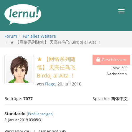
Zum
Inhalt
Men
Forum
Für alles Weitere
★ 【网络系列随笔】 天高任鸟飞 Birdoj al Alta ！
★ 【网络系列随
Geschlossen
笔】 天高任鸟飞
Max. 500
Nachrichten.
Birdoj al Alta ！
von
Flago
, 20. Juli 2010
Beiträge:
7077
Sprache:
简体中文
Standardo
(
Profil anzeigen
)
3. Januar 2019 03:05:31
Paroladoj de L.L. Zamenhof 295