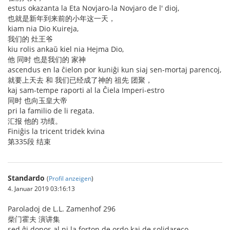
estus okazanta la Eta Novjaro-la Novjaro de l' dioj,
也就是新年到来前的小年这一天，
kiam nia Dio Kuireja,
我们的 灶王爷
kiu rolis ankaŭ kiel nia Hejma Dio,
他 同时 也是我们的 家神
ascendus en la ĉielon por kuniĝi kun siaj sen-mortaj parencoj,
就要上天去 和 我们已经成了神的 祖先 团聚，
kaj sam-tempe raporti al la Ĉiela Imperi-estro
同时 也向玉皇大帝
pri la familio de li regata.
汇报 他的 功绩。
Finiĝis la tricent tridek kvina
第335段 结束
Standardo
(
Profil anzeigen
)
4. Januar 2019 03:16:13
Paroladoj de L.L. Zamenhof 296
柴门霍夫 演讲集
sed ĝi donos al ni la forton de ordo kaj de solidareco.