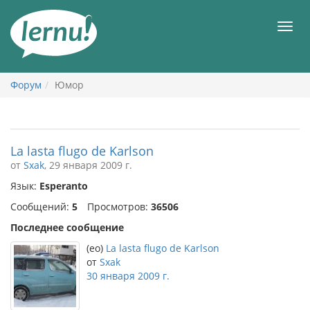
К
содержанию
Мен
Форум
Юмор
La lasta flugo de Karlson
от
Sxak
, 29 января 2009 г.
Язык:
Esperanto
Сообщений:
5
Просмотров:
36506
Последнее сообщение
(eo)
La lasta flugo de Karlson
от
Sxak
30 января 2009 г.