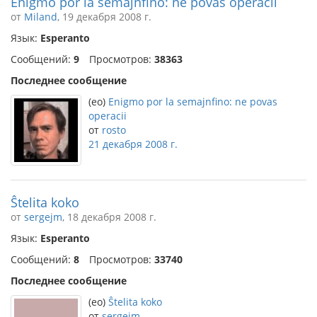
Enigmo por la semajnfino: ne povas operacii
от
Miland
, 19 декабря 2008 г.
Язык:
Esperanto
Сообщений:
9
Просмотров:
38363
Последнее сообщение
(eo)
Enigmo por la semajnfino: ne povas
operacii
от
rosto
21 декабря 2008 г.
Ŝtelita koko
от
sergejm
, 18 декабря 2008 г.
Язык:
Esperanto
Сообщений:
8
Просмотров:
33740
Последнее сообщение
(eo)
Ŝtelita koko
от
sergejm