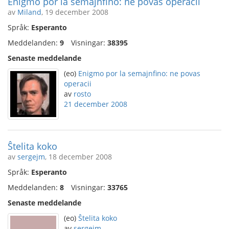
Enigmo por la semajnfino: ne povas operacii
av
Miland
, 19 december 2008
Språk:
Esperanto
Meddelanden:
9
Visningar:
38395
Senaste meddelande
(eo)
Enigmo por la semajnfino: ne povas
operacii
av
rosto
21 december 2008
Ŝtelita koko
av
sergejm
, 18 december 2008
Språk:
Esperanto
Meddelanden:
8
Visningar:
33765
Senaste meddelande
(eo)
Ŝtelita koko
av
sergejm