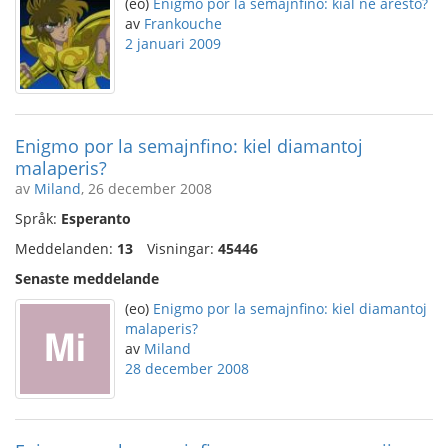
(eo)
Enigmo por la semajnfino: kial ne aresto?
av
Frankouche
2 januari 2009
Enigmo por la semajnfino: kiel diamantoj
malaperis?
av
Miland
, 26 december 2008
Språk:
Esperanto
Meddelanden:
13
Visningar:
45446
Senaste meddelande
(eo)
Enigmo por la semajnfino: kiel diamantoj
malaperis?
av
Miland
28 december 2008