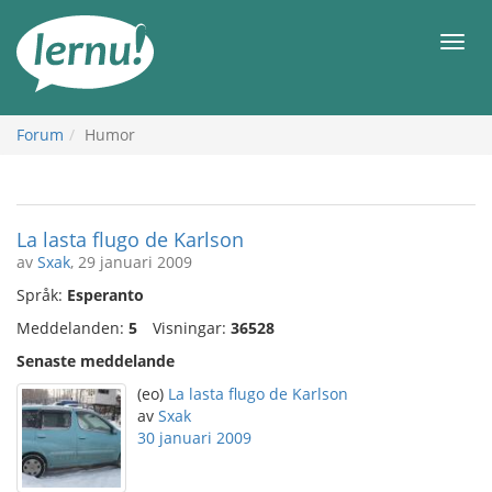
Till
sidans
Meny
innehåll
Forum
Humor
La lasta flugo de Karlson
av
Sxak
, 29 januari 2009
Språk:
Esperanto
Meddelanden:
5
Visningar:
36528
Senaste meddelande
(eo)
La lasta flugo de Karlson
av
Sxak
30 januari 2009