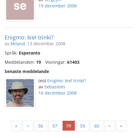
19 december 2008
Enigmo: kiel trinki?
av
Miland
, 13 december 2008
Språk:
Esperanto
Meddelanden:
19
Visningar:
61403
Senaste meddelande
(eo)
Enigmo: kiel trinki?
av
Sebasities
16 december 2008
58
«
<
56
57
59
60
>
»