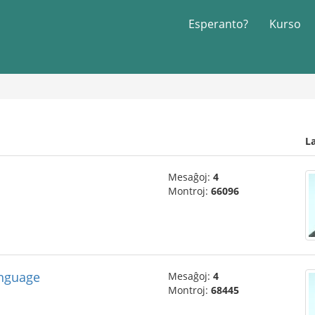
Esperanto?
Kurso
L
Mesaĝoj:
4
Montroj:
66096
anguage
Mesaĝoj:
4
Montroj:
68445