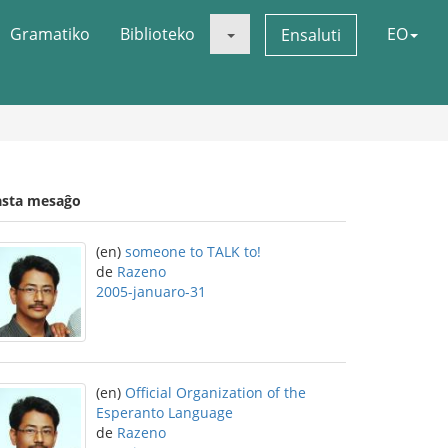
Gramatiko
Biblioteko
EO
Ensaluti
asta mesaĝo
(en)
someone to TALK to!
de
Razeno
2005-januaro-31
(en)
Official Organization of the
Esperanto Language
de
Razeno