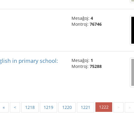
Mesaĝoj:
4
Montroj:
76746
lish in primary school:
Mesaĝoj:
1
Montroj:
75288
1222
«
<
1218
1219
1220
1221
>
»