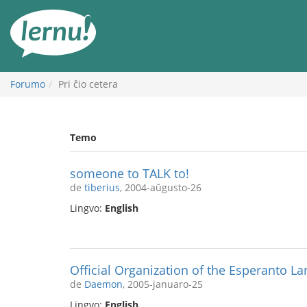
Al
la
enhavo
Forumo
Pri ĉio cetera
Temo
someone to TALK to!
de
tiberius
, 2004-aŭgusto-26
Lingvo:
English
Official Organization of the Esperanto L
de
Daemon
, 2005-januaro-25
Lingvo:
English