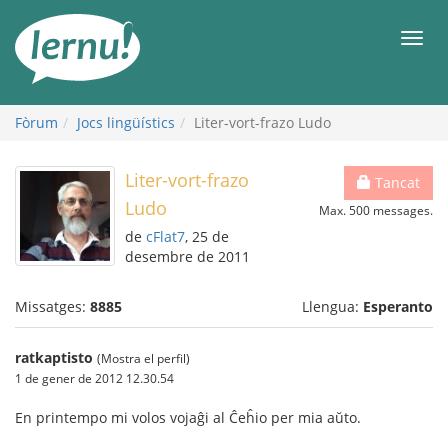
Al
contingut
Men
Fòrum
Jocs lingüístics
Liter-vort-frazo Ludo
Liter-vort-frazo
Tancat
Ludo
Max. 500 messages.
de
cFlat7
, 25 de
desembre de 2011
Missatges:
8885
Llengua:
Esperanto
ratkaptisto
(Mostra el perfil)
1 de gener de 2012 12.30.54
En printempo mi volos vojaĝi al Ĉeĥio per mia aŭto.