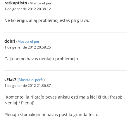
ratkaptisto
(Mostra el perfil)
1 de gener de 2012 20.38.12
Ne kolerigu, aliaj problemoj estas pli grava.
dobri
(
Mostra el perfil
)
1 de gener de 2012 20.58.25
Gaja homo havas neniajn problemojn.
cFlat7
(
Mostra el perfil
)
1 de gener de 2012 21.36.37
[Komento: la rilataĵo povas ankaŭ esti mala kiel ĉi tiuj frazoj:
Neniaj / Plenaj]
Plenajn stomakojn ni havas post la granda festo.