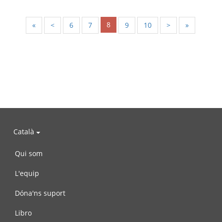
8
«
<
6
7
9
10
>
»
Català
Qui som
L'equip
Dóna'ns suport
Libro