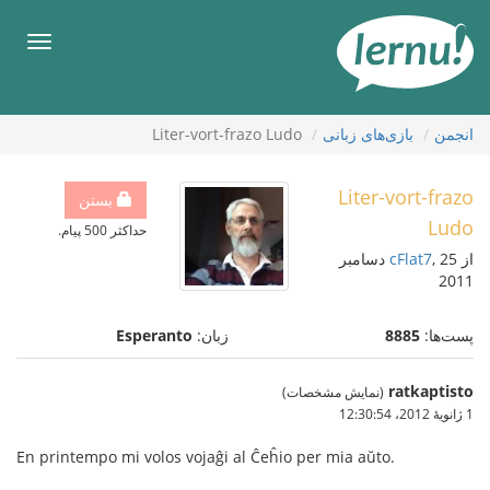
رود
ه
فهرس
حتوا
انجمن
بازی‌های زبانی
Liter-vort-frazo Ludo
Liter-vort-frazo
بستن
Ludo
حداکثر 500 پیام.
از
cFlat7
, 25 دسامبر
2011
پست‌ها:
8885
زبان:
Esperanto
ratkaptisto
(نمایش مشخصات)
1 ژانویهٔ 2012،‏ 12:30:54
En printempo mi volos vojaĝi al Ĉeĥio per mia aŭto.