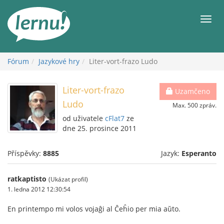
Přejít
k
Men
obsahu
Fórum
Jazykové hry
Liter-vort-frazo Ludo
Liter-vort-frazo
Uzamčeno
Ludo
Max. 500 zpráv.
od uživatele
cFlat7
ze
dne 25. prosince 2011
Příspěvky:
8885
Jazyk:
Esperanto
ratkaptisto
(Ukázat profil)
1. ledna 2012 12:30:54
En printempo mi volos vojaĝi al Ĉeĥio per mia aŭto.