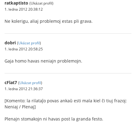
ratkaptisto
(Ukázat profil)
1. ledna 2012 20:38:12
Ne kolerigu, aliaj problemoj estas pli grava.
dobri
(
Ukázat profil
)
1. ledna 2012 20:58:25
Gaja homo havas neniajn problemojn.
cFlat7
(
Ukázat profil
)
1. ledna 2012 21:36:37
[Komento: la rilataĵo povas ankaŭ esti mala kiel ĉi tiuj frazoj:
Neniaj / Plenaj]
Plenajn stomakojn ni havas post la granda festo.