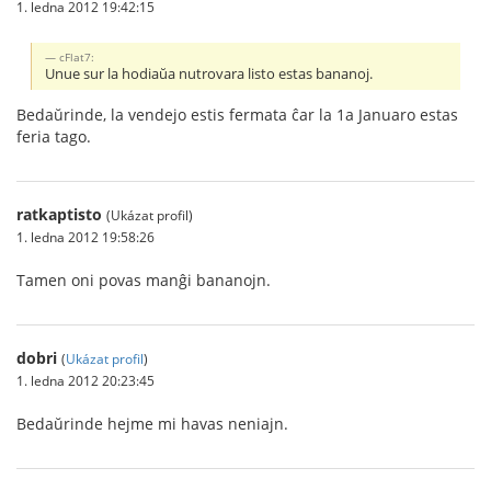
1. ledna 2012 19:42:15
cFlat7:
Unue sur la hodiaŭa nutrovara listo estas bananoj.
Bedaŭrinde, la vendejo estis fermata ĉar la 1a Januaro estas
feria tago.
ratkaptisto
(Ukázat profil)
1. ledna 2012 19:58:26
Tamen oni povas manĝi bananojn.
dobri
(
Ukázat profil
)
1. ledna 2012 20:23:45
Bedaŭrinde hejme mi havas neniajn.