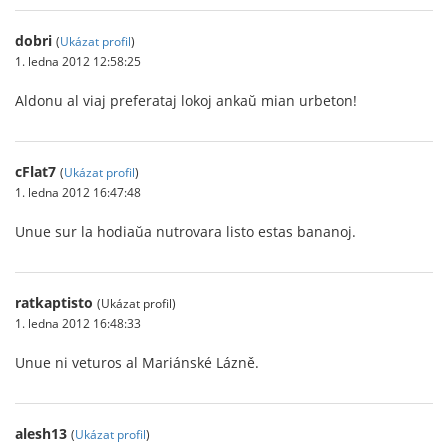
dobri
(
Ukázat profil
)
1. ledna 2012 12:58:25
Aldonu al viaj preferataj lokoj ankaŭ mian urbeton!
cFlat7
(
Ukázat profil
)
1. ledna 2012 16:47:48
Unue sur la hodiaŭa nutrovara listo estas bananoj.
ratkaptisto
(Ukázat profil)
1. ledna 2012 16:48:33
Unue ni veturos al Mariánské Lázně.
alesh13
(
Ukázat profil
)