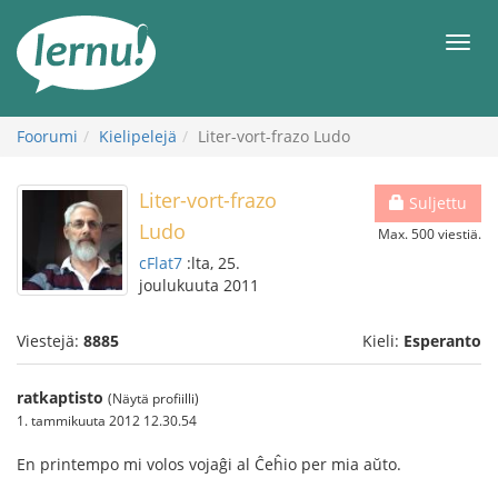
Tästä
sisältöön
Men
Foorumi
Kielipelejä
Liter-vort-frazo Ludo
Liter-vort-frazo
Suljettu
Ludo
Max. 500 viestiä.
cFlat7
:lta, 25.
joulukuuta 2011
Viestejä:
8885
Kieli:
Esperanto
ratkaptisto
(Näytä profiilli)
1. tammikuuta 2012 12.30.54
En printempo mi volos vojaĝi al Ĉeĥio per mia aŭto.