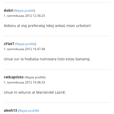
dobri
(
Näytä profiilli
)
1. tammikuuta 2012 12.58.25
Aldonu al viaj preferataj lokoj ankaŭ mian urbeton!
cFlat7
(
Näytä profiilli
)
1. tammikuuta 2012 16.47.48
Unue sur la hodiaŭa nutrovara listo estas bananoj.
ratkaptisto
(Näytä profiilli)
1. tammikuuta 2012 16.48.33
Unue ni veturos al Mariánské Lázně.
alesh13
(
Näytä profiilli
)