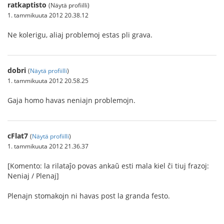
ratkaptisto
(Näytä profiilli)
1. tammikuuta 2012 20.38.12
Ne kolerigu, aliaj problemoj estas pli grava.
dobri
(
Näytä profiilli
)
1. tammikuuta 2012 20.58.25
Gaja homo havas neniajn problemojn.
cFlat7
(
Näytä profiilli
)
1. tammikuuta 2012 21.36.37
[Komento: la rilataĵo povas ankaŭ esti mala kiel ĉi tiuj frazoj:
Neniaj / Plenaj]
Plenajn stomakojn ni havas post la granda festo.