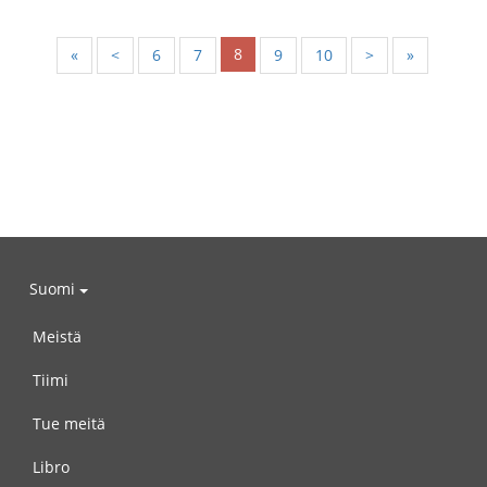
8
«
<
6
7
9
10
>
»
Suomi
Meistä
Tiimi
Tue meitä
Libro