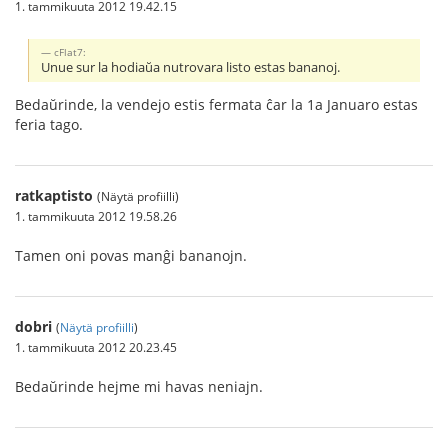
1. tammikuuta 2012 19.42.15
cFlat7:
Unue sur la hodiaŭa nutrovara listo estas bananoj.
Bedaŭrinde, la vendejo estis fermata ĉar la 1a Januaro estas
feria tago.
ratkaptisto
(Näytä profiilli)
1. tammikuuta 2012 19.58.26
Tamen oni povas manĝi bananojn.
dobri
(
Näytä profiilli
)
1. tammikuuta 2012 20.23.45
Bedaŭrinde hejme mi havas neniajn.