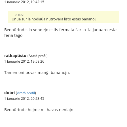
1 ianuarie 2012, 19:42:15
cFlat7:
Unue sur la hodiaŭa nutrovara listo estas bananoj.
Bedaŭrinde, la vendejo estis fermata ĉar la 1a Januaro estas
feria tago.
ratkaptisto
(Arată profil)
1 ianuarie 2012, 19:58:26
Tamen oni povas manĝi bananojn.
dobri
(
Arată profil
)
1 ianuarie 2012, 20:23:45
Bedaŭrinde hejme mi havas neniajn.