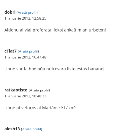
dobri
(
Arată profil
)
1 ianuarie 2012, 12:58:25
Aldonu al viaj preferataj lokoj ankaŭ mian urbeton!
cFlat7
(
Arată profil
)
1 ianuarie 2012, 16:47:48
Unue sur la hodiaŭa nutrovara listo estas bananoj.
ratkaptisto
(Arată profil)
1 ianuarie 2012, 16:48:33
Unue ni veturos al Mariánské Lázně.
alesh13
(
Arată profil
)