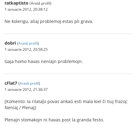
ratkaptisto
(Arată profil)
1 ianuarie 2012, 20:38:12
Ne kolerigu, aliaj problemoj estas pli grava.
dobri
(
Arată profil
)
1 ianuarie 2012, 20:58:25
Gaja homo havas neniajn problemojn.
cFlat7
(
Arată profil
)
1 ianuarie 2012, 21:36:37
[Komento: la rilataĵo povas ankaŭ esti mala kiel ĉi tiuj frazoj:
Neniaj / Plenaj]
Plenajn stomakojn ni havas post la granda festo.