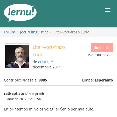
Mergi
la
Meni
conținut
Forum
Jocuri lingvistice
Liter-vort-frazo Ludo
Liter-vort-frazo
Închis
Ludo
Max. 500 mesaje.
de
cFlat7
, 25
decembrie 2011
Contribuții/Mesaje:
8885
Limbă:
Esperanto
ratkaptisto
(Arată profil)
1 ianuarie 2012, 12:30:54
En printempo mi volos vojaĝi al Ĉeĥio per mia aŭto.