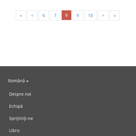
8
«
<
6
7
9
10
>
»
Română
Despre noi
Echipă
Sprijiniți-ne
Libro