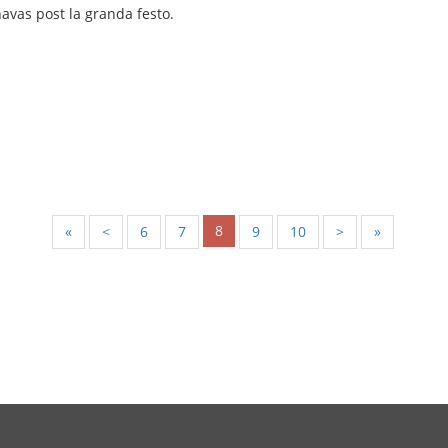
avas post la granda festo.
8
«
<
6
7
9
10
>
»