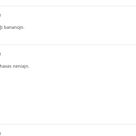
M
i bananojn.
M
havas neniajn.
M