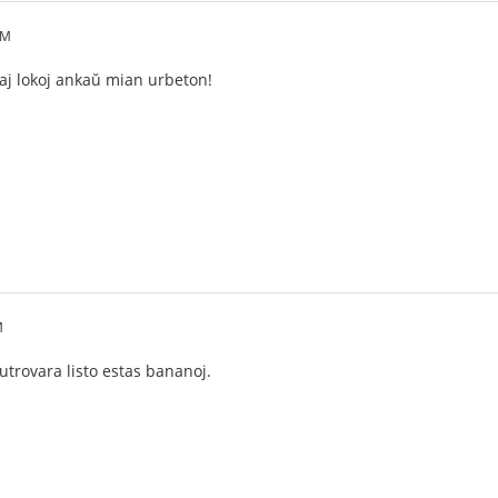
PM
taj lokoj ankaŭ mian urbeton!
M
trovara listo estas bananoj.