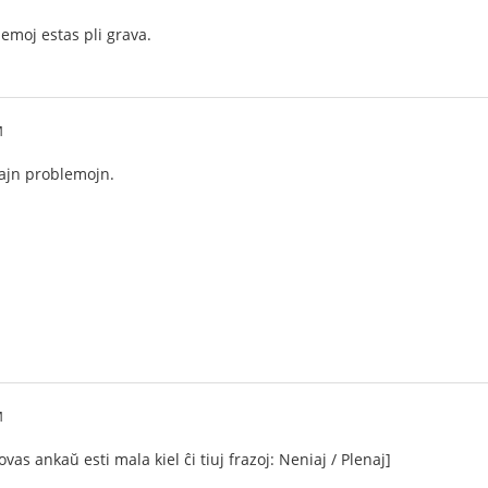
lemoj estas pli grava.
M
ajn problemojn.
M
ovas ankaŭ esti mala kiel ĉi tiuj frazoj: Neniaj / Plenaj]