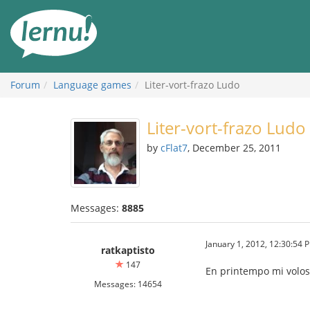
Skip
to
the
content
Forum
Language games
Liter-vort-frazo Ludo
Liter-vort-frazo Ludo
by
cFlat7
, December 25, 2011
Messages:
8885
January 1, 2012, 12:30:54 
ratkaptisto
147
En printempo mi volos 
Messages: 14654