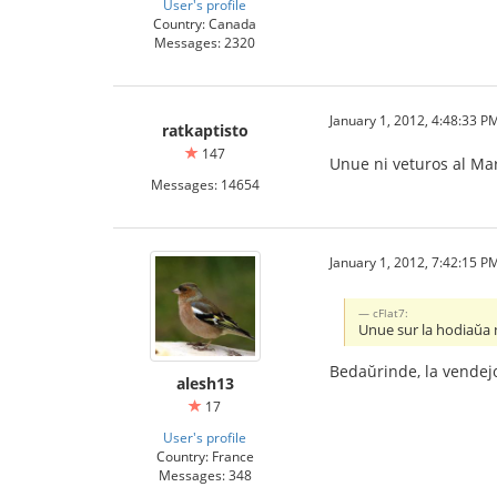
User's profile
Country: Canada
Messages: 2320
January 1, 2012, 4:48:33 P
ratkaptisto
147
Unue ni veturos al Ma
Messages: 14654
January 1, 2012, 7:42:15 P
cFlat7:
Unue sur la hodiaŭa 
Bedaŭrinde, la vendejo
alesh13
17
User's profile
Country: France
Messages: 348