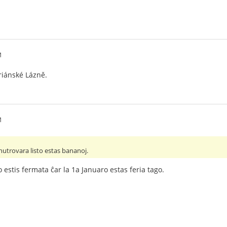
M
riánské Lázně.
M
nutrovara listo estas bananoj.
 estis fermata ĉar la 1a Januaro estas feria tago.