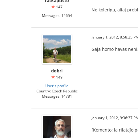
ratkaptisto
147
Ne kolerigu, aliaj prob
Messages: 14654
January 1, 2012, 8:58:25 P
Gaja homo havas neni
dobri
149
User's profile
Country: Czech Republic
Messages: 14781
January 1, 2012, 9:36:37 P
[Komento: la rilataĵo p