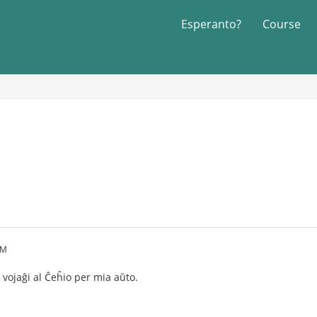
Esperanto?
Course
PM
vojaĝi al Ĉeĥio per mia aŭto.