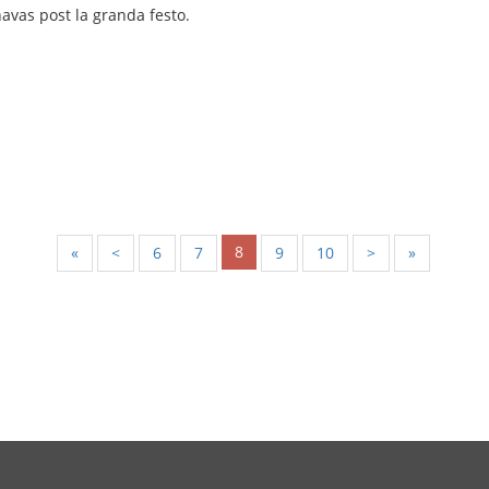
avas post la granda festo.
8
«
<
6
7
9
10
>
»