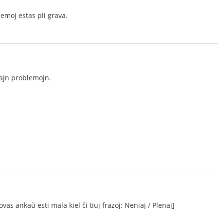
lemoj estas pli grava.
ajn problemojn.
ovas ankaŭ esti mala kiel ĉi tiuj frazoj: Neniaj / Plenaj]