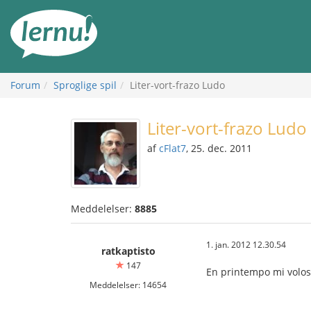
Til
indholdet
Forum
Sproglige spil
Liter-vort-frazo Ludo
Liter-vort-frazo Ludo
af
cFlat7
, 25. dec. 2011
Meddelelser:
8885
1. jan. 2012 12.30.54
ratkaptisto
147
En printempo mi volos 
Meddelelser: 14654