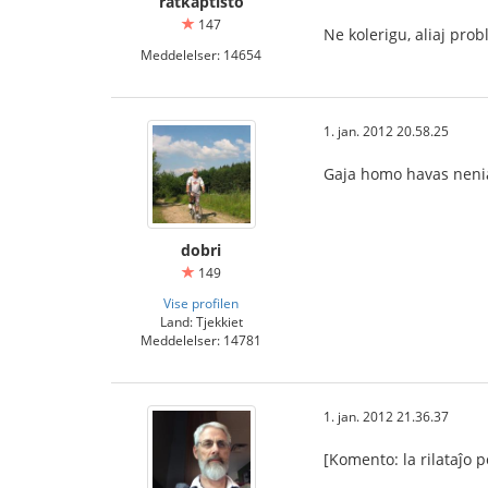
ratkaptisto
147
Ne kolerigu, aliaj prob
Meddelelser: 14654
1. jan. 2012 20.58.25
Gaja homo havas neni
dobri
149
Vise profilen
Land: Tjekkiet
Meddelelser: 14781
1. jan. 2012 21.36.37
[Komento: la rilataĵo p