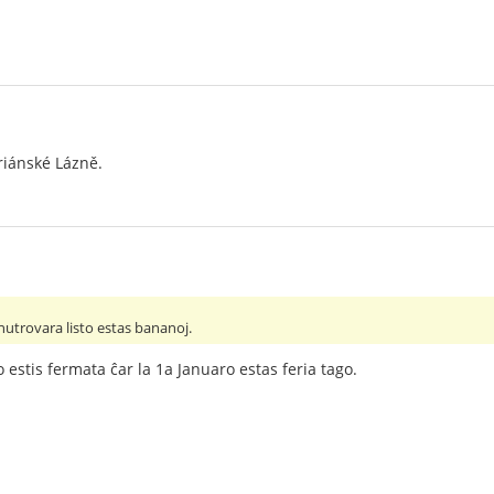
riánské Lázně.
nutrovara listo estas bananoj.
 estis fermata ĉar la 1a Januaro estas feria tago.