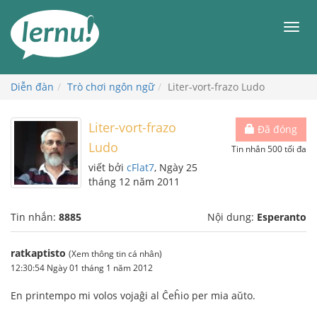
Đi
đến
Men
phần
nội
dung
Diễn đàn
Trò chơi ngôn ngữ
Liter-vort-frazo Ludo
Liter-vort-frazo
Đã đóng
Ludo
Tin nhắn 500 tối đa
viết bởi
cFlat7
, Ngày 25
tháng 12 năm 2011
Tin nhắn:
8885
Nội dung:
Esperanto
ratkaptisto
(Xem thông tin cá nhân)
12:30:54 Ngày 01 tháng 1 năm 2012
En printempo mi volos vojaĝi al Ĉeĥio per mia aŭto.