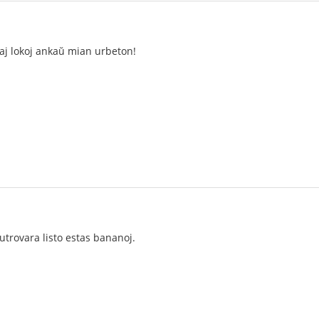
taj lokoj ankaŭ mian urbeton!
trovara listo estas bananoj.