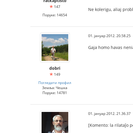
ratkaptisto
147
Ne kolerigu, aliaj prob
Поруке: 14654
01. јануар 2012. 20.58.25
Gaja homo havas neni
dobri
149
Погледати профил
Земља: Чешка
Поруке: 14781
01. јануар 2012. 21.36.37
[Komento: la rilataĵo p