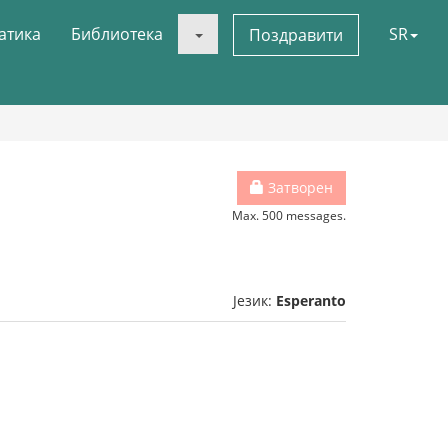
атика
Библиотека
SR
Поздравити
Затворен
Max. 500 messages.
Језик:
Esperanto