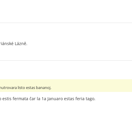
riánské Lázně.
nutrovara listo estas bananoj.
 estis fermata ĉar la 1a Januaro estas feria tago.