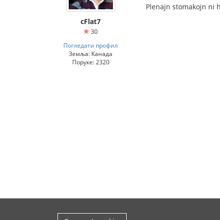
Plenajn stomakojn ni h
cFlat7
30
Погледати профил
Земља: Канада
Поруке: 2320