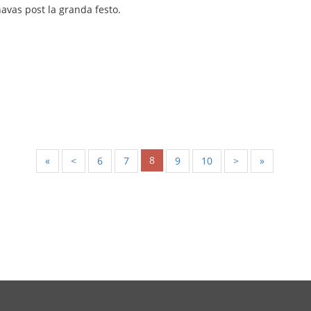
avas post la granda festo.
8
«
<
6
7
9
10
>
»