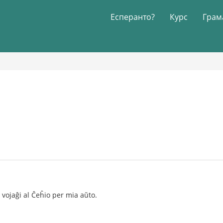
Есперанто?
Курс
Грам
vojaĝi al Ĉeĥio per mia aŭto.