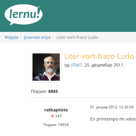
У
садржају
Форум
Језичке игре
Liter-vort-frazo Ludo
Liter-vort-frazo Ludo
од
cFlat7
, 25. децембар 2011.
Поруке:
8885
01. јануар 2012. 12.30.54
ratkaptisto
147
En printempo mi volos 
Поруке: 14654