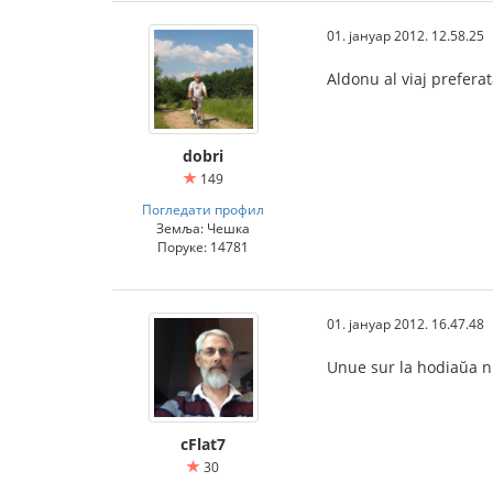
01. јануар 2012. 12.58.25
Aldonu al viaj prefera
dobri
149
Погледати профил
Земља: Чешка
Поруке: 14781
01. јануар 2012. 16.47.48
Unue sur la hodiaŭa nu
cFlat7
30