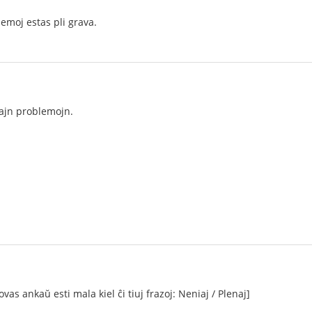
lemoj estas pli grava.
ajn problemojn.
ovas ankaŭ esti mala kiel ĉi tiuj frazoj: Neniaj / Plenaj]