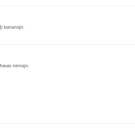
i bananojn.
havas neniajn.