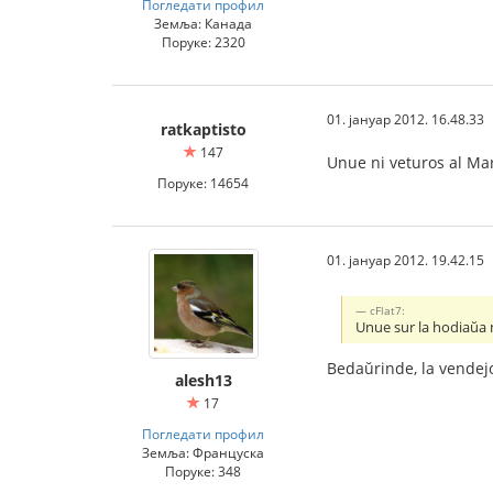
Погледати профил
Земља: Канада
Поруке: 2320
01. јануар 2012. 16.48.33
ratkaptisto
147
Unue ni veturos al Ma
Поруке: 14654
01. јануар 2012. 19.42.15
cFlat7:
Unue sur la hodiaŭa 
Bedaŭrinde, la vendejo
alesh13
17
Погледати профил
Земља: Француска
Поруке: 348