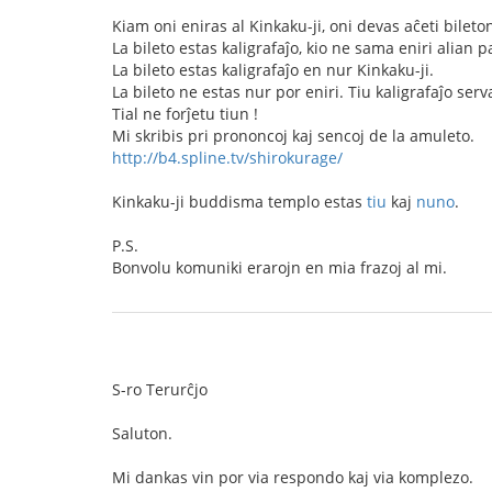
Kiam oni eniras al Kinkaku-ji, oni devas aĉeti bileto
La bileto estas kaligrafaĵo, kio ne sama eniri alian 
La bileto estas kaligrafaĵo en nur Kinkaku-ji.
La bileto ne estas nur por eniri. Tiu kaligrafaĵo ser
Tial ne forĵetu tiun !
Mi skribis pri prononcoj kaj sencoj de la amuleto.
http://b4.spline.tv/shirokurage/
Kinkaku-ji buddisma templo estas
tiu
kaj
nuno
.
P.S.
Bonvolu komuniki erarojn en mia frazoj al mi.
S-ro Terurĉjo
Saluton.
Mi dankas vin por via respondo kaj via komplezo.