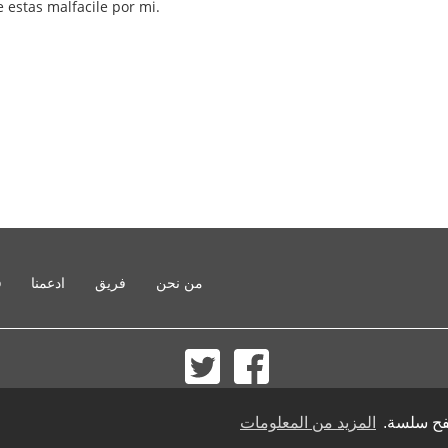
 estas malfacile por mi.
من نحن
فريق
ادعمنا
o
© 2002-2026 lernu.net |
Impressum
صفح سلسة.
المزيد من المعلومات