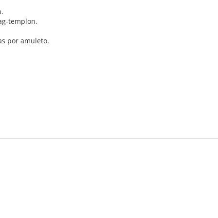
n.
pag-templon.
vas por amuleto.