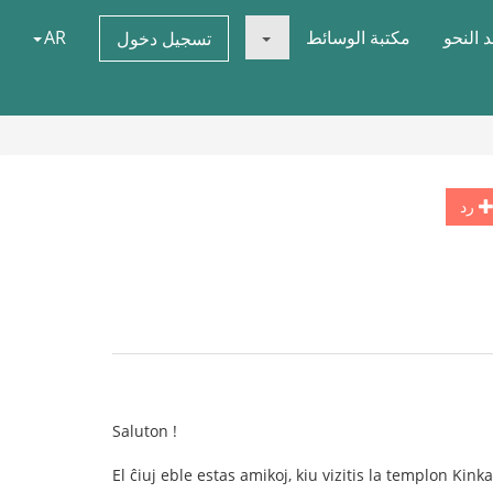
 النحو
مكتبة الوسائط
AR
تسجيل دخول
رد
Saluton !
El ĉiuj eble estas amikoj, kiu vizitis la templon Ki