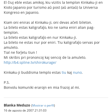
El ĉiuj eble estas amikoj, kiu vizitis la templon Kinkaku-ji en
Kioto Japanio por turismo aŭ post (aŭ antaŭ) la Universa
Kongreso en Japanio.
Kiam oni eniras al Kinkaku-ji, oni devas aĉeti bileton.
La bileto estas kaligrafaĵo, kio ne sama eniri alian pag-
templon.
La bileto estas kaligrafaĵo en nur Kinkaku-ji.
La bileto ne estas nur por eniri. Tiu kaligrafaĵo servas por
amuleto.
Tial ne forĵetu tiun !
Mi skribis pri prononcoj kaj sencoj de la amuleto.
http://b4.spline.tv/shirokurage/
Kinkaku-ji buddisma templo estas
tiu
kaj
nuno
.
P.S.
Bonvolu komuniki erarojn en mia frazoj al mi.
Blanka Meduzo
(
Mostrar o perfil
)
16 de agosto de 2007 21:31:03