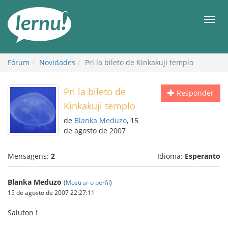
Ir
ao
Men
conteúdo
Fórum
Novidades
Pri la bileto de Kinkakuji templo
Pri la bileto de
Responder
Kinkakuji templo
de
Blanka Meduzo
, 15
de agosto de 2007
Mensagens:
2
Idioma:
Esperanto
Blanka Meduzo
(
Mostrar o perfil
)
15 de agosto de 2007 22:27:11
Saluton !