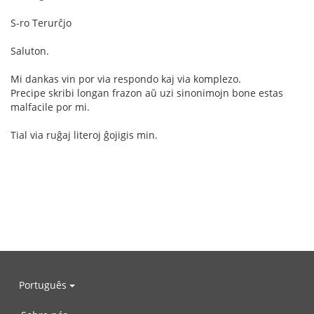
S-ro Terurĉjo
Saluton.
Mi dankas vin por via respondo kaj via komplezo.
Precipe skribi longan frazon aŭ uzi sinonimojn bone estas
malfacile por mi.
Tial via ruĝaj literoj ĝojigis min.
Português