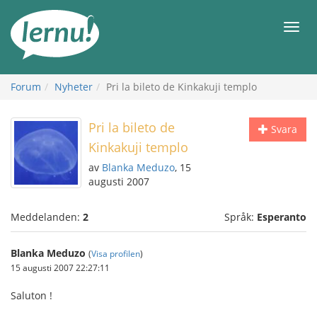
Till
sidans
Meny
innehåll
Forum
Nyheter
Pri la bileto de Kinkakuji templo
Pri la bileto de
Svara
Kinkakuji templo
av
Blanka Meduzo
, 15
augusti 2007
Meddelanden:
2
Språk:
Esperanto
Blanka Meduzo
(
Visa profilen
)
15 augusti 2007 22:27:11
Saluton !