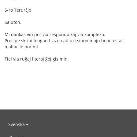
S-ro Terurĉjo
Saluton.
Mi dankas vin por via respondo kaj via komplezo.
Precipe skribi longan frazon aŭ uzi sinonimojn bone estas
malfacile por mi.
Tial via ruĝaj literoj ĝojigis min.
Svenska