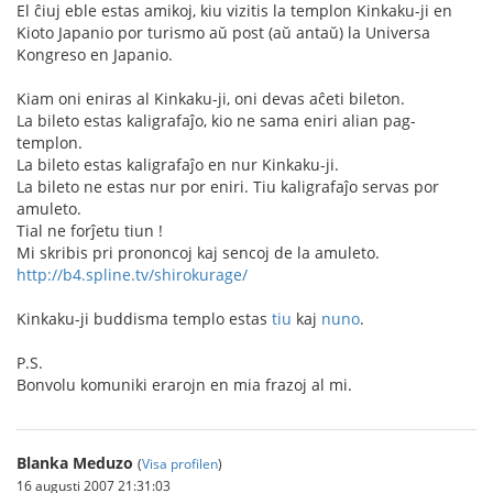
El ĉiuj eble estas amikoj, kiu vizitis la templon Kinkaku-ji en
Kioto Japanio por turismo aŭ post (aŭ antaŭ) la Universa
Kongreso en Japanio.
Kiam oni eniras al Kinkaku-ji, oni devas aĉeti bileton.
La bileto estas kaligrafaĵo, kio ne sama eniri alian pag-
templon.
La bileto estas kaligrafaĵo en nur Kinkaku-ji.
La bileto ne estas nur por eniri. Tiu kaligrafaĵo servas por
amuleto.
Tial ne forĵetu tiun !
Mi skribis pri prononcoj kaj sencoj de la amuleto.
http://b4.spline.tv/shirokurage/
Kinkaku-ji buddisma templo estas
tiu
kaj
nuno
.
P.S.
Bonvolu komuniki erarojn en mia frazoj al mi.
Blanka Meduzo
(
Visa profilen
)
16 augusti 2007 21:31:03