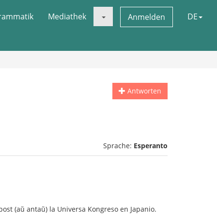
rammatik
Mediathek
DE
Anmelden
Antworten
Sprache:
Esperanto
ŭ post (aŭ antaŭ) la Universa Kongreso en Japanio.