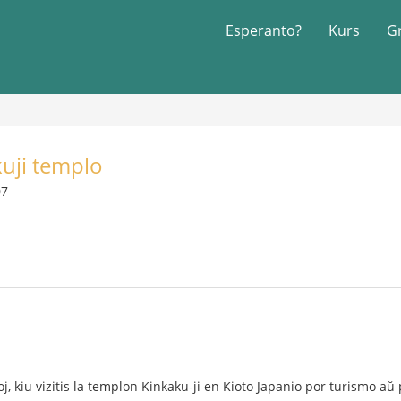
Esperanto?
Kurs
G
kuji templo
07
oj, kiu vizitis la templon Kinkaku-ji en Kioto Japanio por turismo a