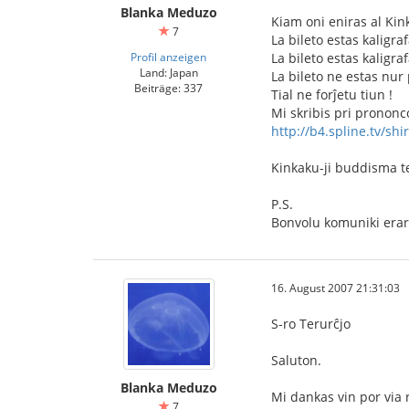
Blanka Meduzo
Kiam oni eniras al Kink
7
La bileto estas kaligra
Profil anzeigen
La bileto estas kaligra
Land: Japan
La bileto ne estas nur 
Beiträge: 337
Tial ne forĵetu tiun !
Mi skribis pri prononc
http://b4.spline.tv/shi
Kinkaku-ji buddisma 
P.S.
Bonvolu komuniki eraro
16. August 2007 21:31:03
S-ro Terurĉjo
Saluton.
Blanka Meduzo
Mi dankas vin por via 
7