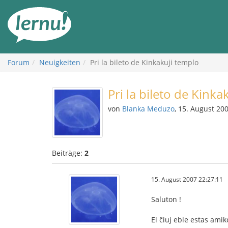
Zum
Inhalt
Forum
Neuigkeiten
Pri la bileto de Kinkakuji templo
Pri la bileto de Kinka
von
Blanka Meduzo
, 15. August 20
Beiträge:
2
15. August 2007 22:27:11
Saluton !
El ĉiuj eble estas amik