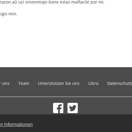
frazon aŭ uzi sinonimojn bone estas malfacile por mi.
jigis min.
r uns
Team
Unterstützen Sie uns
Libro
Datenschutz
© 2002-2026 lernu.net |
Impressum
r Informationen