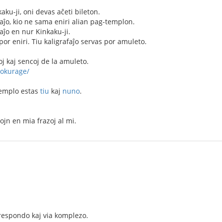
aku-ji, oni devas aĉeti bileton.
faĵo, kio ne sama eniri alian pag-templon.
faĵo en nur Kinkaku-ji.
por eniri. Tiu kaligrafaĵo servas por amuleto.
oj kaj sencoj de la amuleto.
rokurage/
templo estas
tiu
kaj
nuno
.
jn en mia frazoj al mi.
respondo kaj via komplezo.