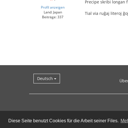
Precipe skribi longan 
Profil anzeigen
Land: Japan
Tial via ruĝaj literoj ĝo
Beiträge: 337
Deutsch
Übe
Diese Seite benutzt Cookies für die Arbeit seiner Files.
Meh