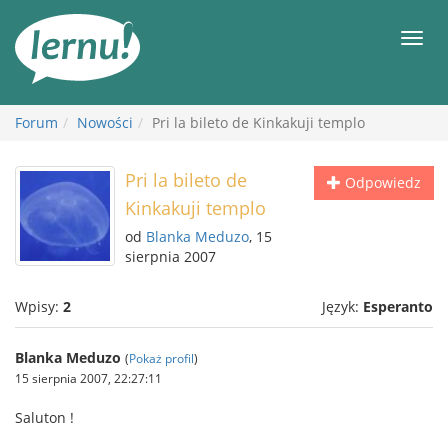
Więcej
Men
Forum
Nowości
Pri la bileto de Kinkakuji templo
Pri la bileto de
Odpowiedz
Kinkakuji templo
od
Blanka Meduzo
, 15
sierpnia 2007
Wpisy:
2
Język:
Esperanto
Blanka Meduzo
(
Pokaż profil
)
15 sierpnia 2007, 22:27:11
Saluton !