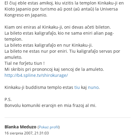
El ĉiuj eble estas amikoj, kiu vizitis la templon Kinkaku-ji en
Kioto Japanio por turismo aŭ post (aŭ antaŭ) la Universa
Kongreso en Japanio.
Kiam oni eniras al Kinkaku-ji, oni devas aĉeti bileton.
La bileto estas kaligrafaĵo, kio ne sama eniri alian pag-
templon.
La bileto estas kaligrafaĵo en nur Kinkaku-ji.
La bileto ne estas nur por eniri. Tiu kaligrafaĵo servas por
amuleto.
Tial ne forĵetu tiun !
Mi skribis pri prononcoj kaj sencoj de la amuleto.
http://b4.spline.tv/shirokurage/
Kinkaku-ji buddisma templo estas
tiu
kaj
nuno
.
P.S.
Bonvolu komuniki erarojn en mia frazoj al mi.
Blanka Meduzo
(
Pokaż profil
)
16 sierpnia 2007, 21:31:03