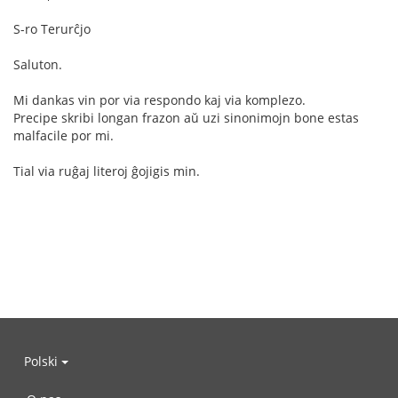
S-ro Terurĉjo
Saluton.
Mi dankas vin por via respondo kaj via komplezo.
Precipe skribi longan frazon aŭ uzi sinonimojn bone estas
malfacile por mi.
Tial via ruĝaj literoj ĝojigis min.
Polski