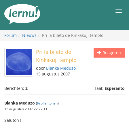
Naar
de
Men
inhoud
Forum
Nieuws
Pri la bileto de Kinkakuji templo
Pri la bileto de
Reageren
Kinkakuji templo
door
Blanka Meduzo
,
15 augustus 2007
Berichten:
2
Taal:
Esperanto
Blanka Meduzo
(
Profiel tonen
)
15 augustus 2007 22:27:11
Saluton !