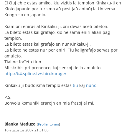
El ĉiuj eble estas amikoj, kiu vizitis la templon Kinkaku-ji en
Kioto Japanio por turismo aŭ post (aŭ antaŭ) la Universa
Kongreso en Japanio.
Kiam oni eniras al Kinkaku-ji, oni devas aĉeti bileton.
La bileto estas kaligrafaĵo, kio ne sama eniri alian pag-
templon.
La bileto estas kaligrafaĵo en nur Kinkaku-ji.
La bileto ne estas nur por eniri. Tiu kaligrafaĵo servas por
amuleto.
Tial ne forĵetu tiun !
Mi skribis pri prononcoj kaj sencoj de la amuleto.
http://b4.spline.tv/shirokurage/
Kinkaku-ji buddisma templo estas
tiu
kaj
nuno
.
P.S.
Bonvolu komuniki erarojn en mia frazoj al mi.
Blanka Meduzo
(
Profiel tonen
)
16 augustus 2007 21:31:03