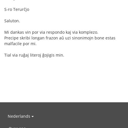
S-ro Terurĉjo
Saluton.
Mi dankas vin por via respondo kaj via komplezo.
Precipe skribi longan frazon aŭ uzi sinonimojn bone estas
malfacile por mi.
Tial via ruĝaj literoj ĝojigis min.
Nederlands