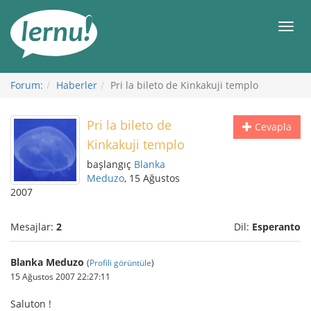
İçerik
Görüntüleme
Men
Forum:
Haberler
Pri la bileto de Kinkakuji templo
Pri la bileto de
Cevapla
Kinkakuji templo
başlangıç
Blanka
Meduzo
, 15 Ağustos
2007
Mesajlar:
2
Dil:
Esperanto
Blanka Meduzo
(
Profili görüntüle
)
15 Ağustos 2007 22:27:11
Saluton !