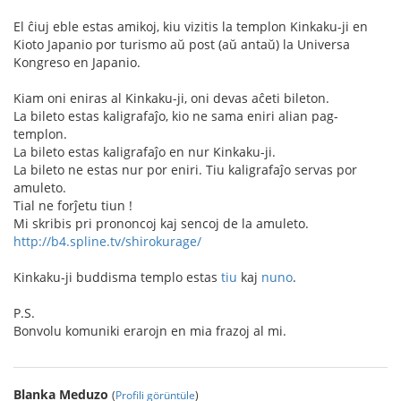
El ĉiuj eble estas amikoj, kiu vizitis la templon Kinkaku-ji en
Kioto Japanio por turismo aŭ post (aŭ antaŭ) la Universa
Kongreso en Japanio.
Kiam oni eniras al Kinkaku-ji, oni devas aĉeti bileton.
La bileto estas kaligrafaĵo, kio ne sama eniri alian pag-
templon.
La bileto estas kaligrafaĵo en nur Kinkaku-ji.
La bileto ne estas nur por eniri. Tiu kaligrafaĵo servas por
amuleto.
Tial ne forĵetu tiun !
Mi skribis pri prononcoj kaj sencoj de la amuleto.
http://b4.spline.tv/shirokurage/
Kinkaku-ji buddisma templo estas
tiu
kaj
nuno
.
P.S.
Bonvolu komuniki erarojn en mia frazoj al mi.
Blanka Meduzo
(
Profili görüntüle
)