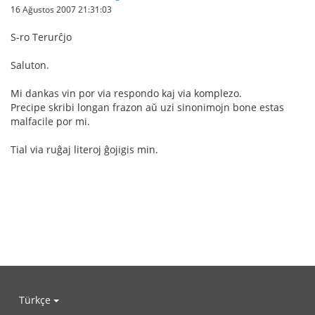
16 Ağustos 2007 21:31:03
S-ro Terurĉjo
Saluton.
Mi dankas vin por via respondo kaj via komplezo.
Precipe skribi longan frazon aŭ uzi sinonimojn bone estas
malfacile por mi.
Tial via ruĝaj literoj ĝojigis min.
Türkçe