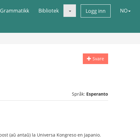
Grammatikk
Bibliotek
NO
Logg inn
Svare
Språk:
Esperanto
ŭ post (aŭ antaŭ) la Universa Kongreso en Japanio.