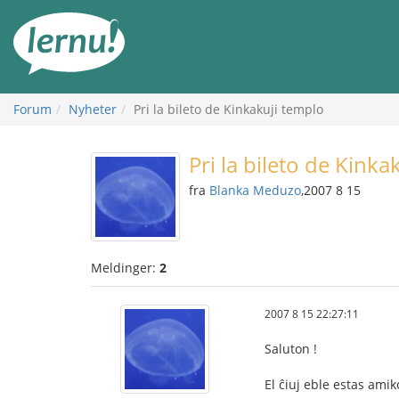
Til
innholdet
Forum
Nyheter
Pri la bileto de Kinkakuji templo
Pri la bileto de Kinka
fra
Blanka Meduzo
,2007 8 15
Meldinger:
2
2007 8 15 22:27:11
Saluton !
El ĉiuj eble estas amik