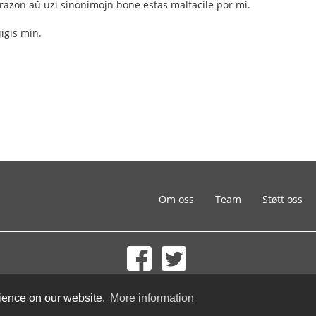
frazon aŭ uzi sinonimojn bone estas malfacile por mi.
jigis min.
Om oss
Team
Støtt oss
© 2002-2026 lernu.net |
Impressum
rience on our website.
More information