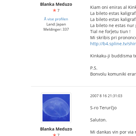
Blanka Meduzo
Kiam oni eniras al Kink
7
La bileto estas kaligra
Å vise profilen
La bileto estas kaligra
Land: Japan
La bileto ne estas nur 
Meldinger: 337
Tial ne forĵetu tiun !
Mi skribis pri prononc
http://b4.spline.tv/shi
Kinkaku-ji buddisma 
P.S.
Bonvolu komuniki eraro
2007 8 16 21:31:03
S-ro Terurĉjo
Saluton.
Blanka Meduzo
Mi dankas vin por via 
7