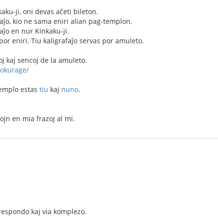
aku-ji, oni devas aĉeti bileton.
faĵo, kio ne sama eniri alian pag-templon.
faĵo en nur Kinkaku-ji.
por eniri. Tiu kaligrafaĵo servas por amuleto.
oj kaj sencoj de la amuleto.
rokurage/
templo estas
tiu
kaj
nuno
.
jn en mia frazoj al mi.
respondo kaj via komplezo.