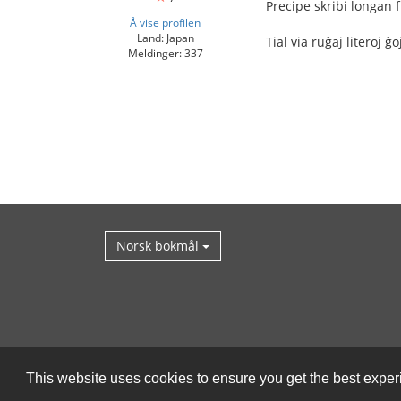
Precipe skribi longan 
Å vise profilen
Land: Japan
Tial via ruĝaj literoj ĝo
Meldinger: 337
Norsk bokmål
This website uses cookies to ensure you get the best expe