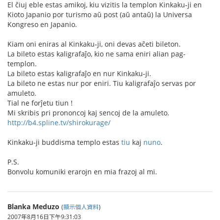
El ĉiuj eble estas amikoj, kiu vizitis la templon Kinkaku-ji en
Kioto Japanio por turismo aŭ post (aŭ antaŭ) la Universa
Kongreso en Japanio.
Kiam oni eniras al Kinkaku-ji, oni devas aĉeti bileton.
La bileto estas kaligrafaĵo, kio ne sama eniri alian pag-
templon.
La bileto estas kaligrafaĵo en nur Kinkaku-ji.
La bileto ne estas nur por eniri. Tiu kaligrafaĵo servas por
amuleto.
Tial ne forĵetu tiun !
Mi skribis pri prononcoj kaj sencoj de la amuleto.
http://b4.spline.tv/shirokurage/
Kinkaku-ji buddisma templo estas
tiu
kaj
nuno
.
P.S.
Bonvolu komuniki erarojn en mia frazoj al mi.
Blanka Meduzo
(
顯示個人資料
)
2007年8月16日下午9:31:03