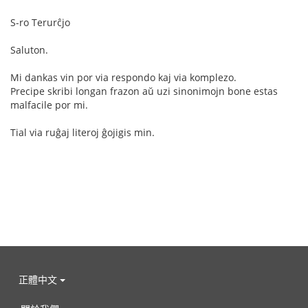
S-ro Terurĉjo
Saluton.
Mi dankas vin por via respondo kaj via komplezo.
Precipe skribi longan frazon aŭ uzi sinonimojn bone estas
malfacile por mi.
Tial via ruĝaj literoj ĝojigis min.
正體中文