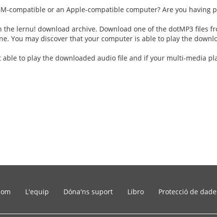
BM-compatible or an Apple-compatible computer? Are you having p
in the lernu! download archive. Download one of the dotMP3 files fr
ne. You may discover that your computer is able to play the downl
t able to play the downloaded audio file and if your multi-media pl
som
L'equip
Dóna'ns suport
Libro
Protecció de dade