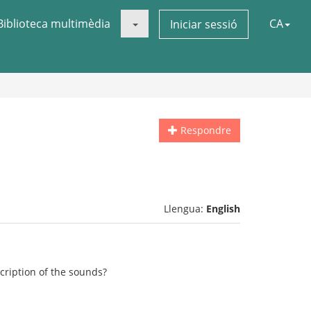
Biblioteca multimèdia
CA
Iniciar sessió
Respondre
Llengua:
English
cription of the sounds?