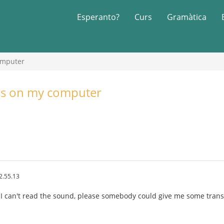
Esperanto?
Curs
Gramàtica
omputer
ds on my computer
2.55.13
I can't read the sound, please somebody could give me some trans