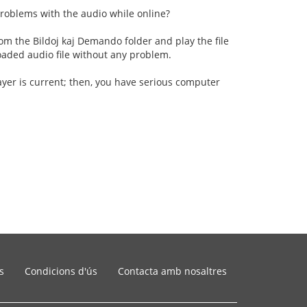
roblems with the audio while online?
om the Bildoj kaj Demando folder and play the file
oaded audio file without any problem.
ayer is current; then, you have serious computer
s
Condicions d'ús
Contacta amb nosaltres