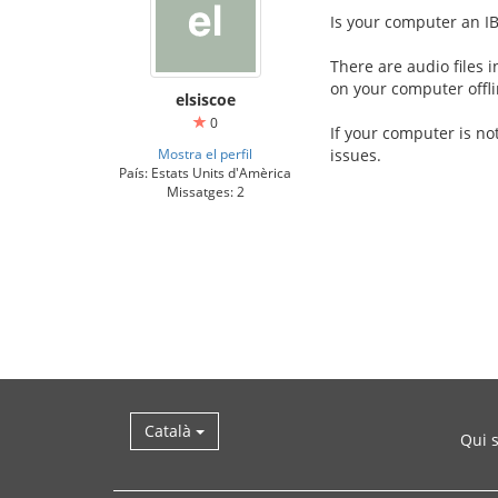
Is your computer an I
There are audio files 
on your computer offli
elsiscoe
0
If your computer is no
Mostra el perfil
issues.
País: Estats Units d'Amèrica
Missatges: 2
Català
Qui 