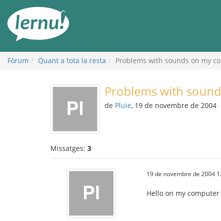
Al
contingut
Fòrum
Quant a tota la resta
Problems with sounds on my c
Problems with soun
de
Pluie
, 19 de novembre de 2004
Missatges:
3
19 de novembre de 2004 1
Hello on my computer 