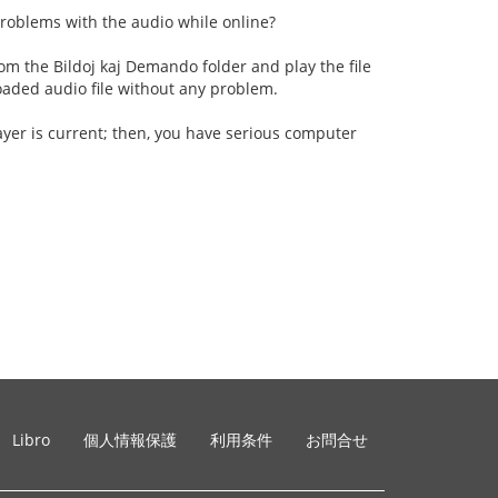
roblems with the audio while online?
om the Bildoj kaj Demando folder and play the file
oaded audio file without any problem.
ayer is current; then, you have serious computer
Libro
個人情報保護
利用条件
お問合せ