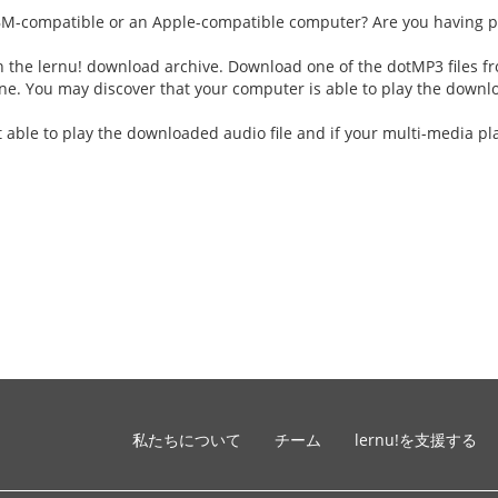
BM-compatible or an Apple-compatible computer? Are you having p
in the lernu! download archive. Download one of the dotMP3 files fr
ne. You may discover that your computer is able to play the downl
t able to play the downloaded audio file and if your multi-media pl
私たちについて
チーム
lernu!を支援する