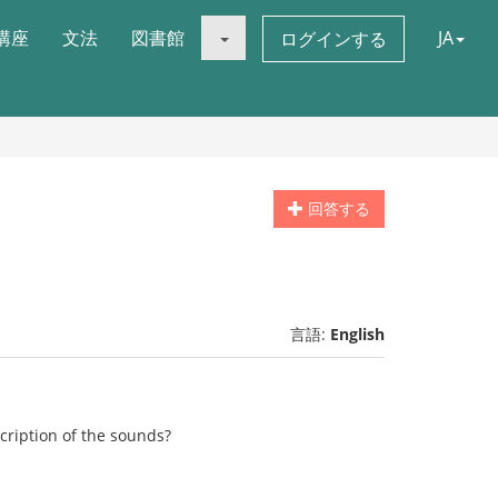
講座
文法
図書館
JA
ログインする
回答する
言語:
English
cription of the sounds?