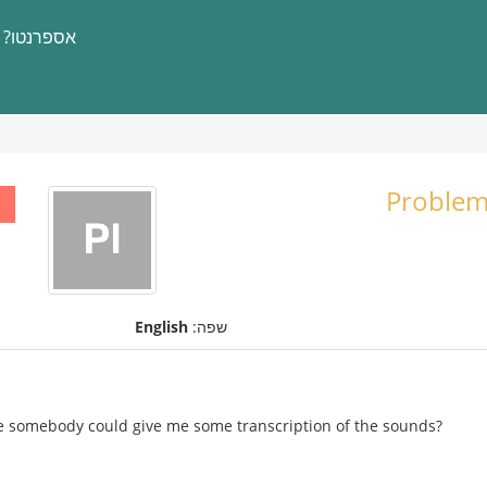
אספרנטו?
Problem
שפה:
English
se somebody could give me some transcription of the sounds?