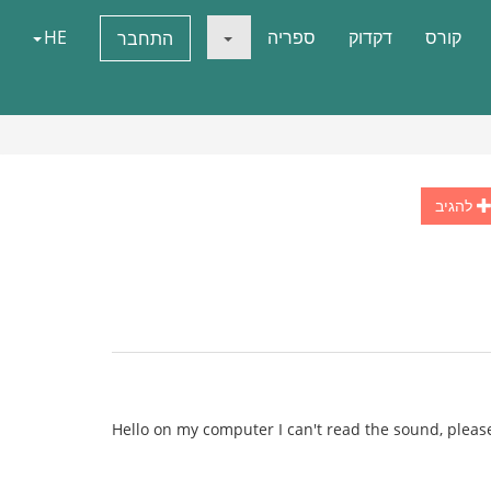
קורס
דקדוק
ספריה
HE
התחבר
להגיב
Hello on my computer I can't read the sound, plea