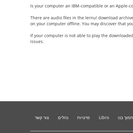
Is your computer an IBM-compatible or an Apple-co
There are audio files in the lernu! download archiv
on your computer offline. You may discover that yo
If your computer is not able to play the downloaded
issues.
מוך בנו
Libro
פרטיות
נהלים
צור קשר