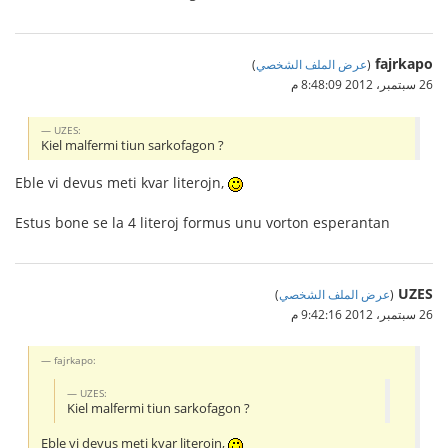
fajrkapo
(
عرض الملف الشخصي
)
26 سبتمبر، 2012 8:48:09 م
UZES:
Kiel malfermi tiun sarkofagon ?
Eble vi devus meti kvar literojn,
Estus bone se la 4 literoj formus unu vorton esperantan
UZES
(
عرض الملف الشخصي
)
26 سبتمبر، 2012 9:42:16 م
fajrkapo:
UZES:
Kiel malfermi tiun sarkofagon ?
Eble vi devus meti kvar literojn,