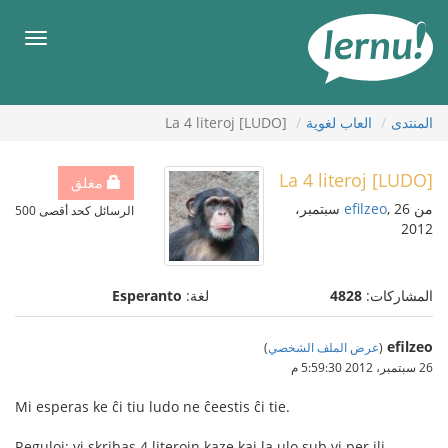
لى
لمحتويات
قائمة
طعام
المنتدى
العاب لغوية
[LUDO] La 4 literoj
[LUDO] La 4 literoj
مغلق
من
efilzeo
, 26 سبتمبر،
الرسائل كحد أقصى 500
2012
المشاركات:
4828
لغة:
Esperanto
efilzeo
(
عرض الملف الشخصي
)
26 سبتمبر، 2012 5:59:30 م
Mi esperas ke ĉi tiu ludo ne ĉeestis ĉi tie.
Reguloj: vi skribas 4 literojn kaze kaj la ulo sub vi per ili