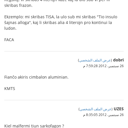
skribas frazon.
Ekzemplo: mi skribas TISA, la ulo sub mi skribas "Tio insulo
ŝajnas alloga", kaj li skribas alia 4 literojn pro kontinui la
ludon.
FACA
dobri
(
عرض الملف الشخصي
)
26 سبتمبر، 2012 7:59:28 م
Fianĉo akiris cimbalon aluminian.
KMTS
UZES
(
عرض الملف الشخصي
)
26 سبتمبر، 2012 8:35:05 م
Kiel malfermi tiun sarkofagon ?