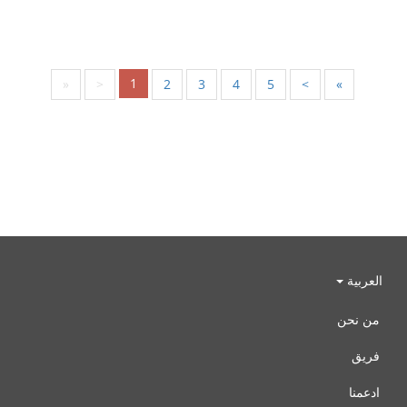
1
«
<
2
3
4
5
>
»
العربية
من نحن
فريق
ادعمنا