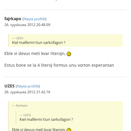
fajrkapo
(
Näytä profiilli
)
26. syyskuuta 2012 20.48.09
UZES:
Kiel malfermi tiun sarkofagon ?
Eble vi devus meti kvar literojn,
Estus bone se la 4 literoj formus unu vorton esperantan
UZES
(
Näytä profiilli
)
26. syyskuuta 2012 21.42.16
fajrkapo:
UZES:
Kiel malfermi tiun sarkofagon ?
Eble vi devus meti kvar literojn,