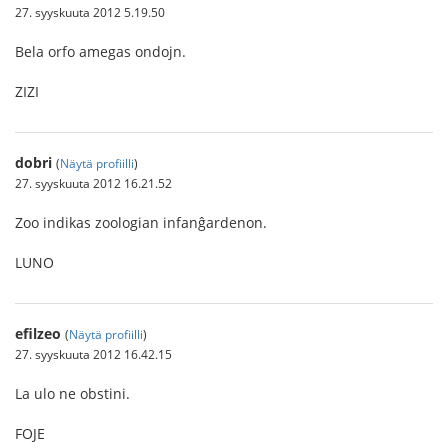
27. syyskuuta 2012 5.19.50
Bela orfo amegas ondojn.
ZIZI
dobri
(
Näytä profiilli
)
27. syyskuuta 2012 16.21.52
Zoo indikas zoologian infanĝardenon.
LUNO
efilzeo
(
Näytä profiilli
)
27. syyskuuta 2012 16.42.15
La ulo ne obstini.
FOJE