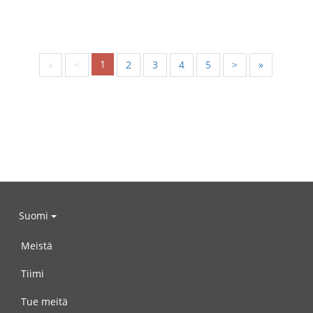
1
«
<
2
3
4
5
>
»
Suomi
Meistä
Tiimi
Tue meitä