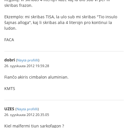
skribas frazon.
Ekzemplo: mi skribas TISA, la ulo sub mi skribas "Tio insulo
ŝajnas alloga", kaj li skribas alia 4 literojn pro kontinui la
ludon.
FACA
dobri
(
Näytä profiilli
)
26. syyskuuta 2012 19.59.28
Fianĉo akiris cimbalon aluminian.
KMTS
UZES
(
Näytä profiilli
)
26. syyskuuta 2012 20.35.05
Kiel malfermi tiun sarkofagon ?