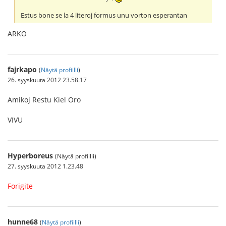
Estus bone se la 4 literoj formus unu vorton esperantan
ARKO
fajrkapo
(
Näytä profiilli
)
26. syyskuuta 2012 23.58.17
Amikoj Restu Kiel Oro
VIVU
Hyperboreus
(Näytä profiilli)
27. syyskuuta 2012 1.23.48
Forigite
hunne68
(
Näytä profiilli
)