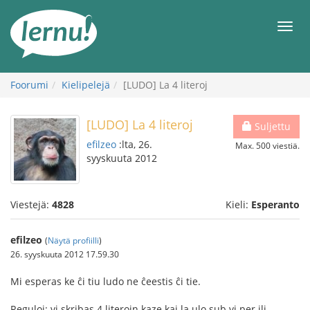
Tästä
sisältöön
Men
Foorumi
Kielipelejä
[LUDO] La 4 literoj
[LUDO] La 4 literoj
Suljettu
efilzeo
:lta, 26.
Max. 500 viestiä.
syyskuuta 2012
Viestejä:
4828
Kieli:
Esperanto
efilzeo
(
Näytä profiilli
)
26. syyskuuta 2012 17.59.30
Mi esperas ke ĉi tiu ludo ne ĉeestis ĉi tie.
Reguloj: vi skribas 4 literojn kaze kaj la ulo sub vi per ili