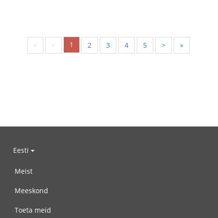
1
«
<
2
3
4
5
>
»
Eesti
Meist
Meeskond
Toeta meid