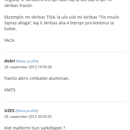
skribas frazon.
Ekzemplo: mi skribas TISA, la ulo sub mi skribas "Tio insulo
ŝajnas alloga", kaj li skribas alia 4 literojn pro kontinui la
ludon.
FACA
dobri
(
Näita profiili
)
26. september 2012 19:59.28
Fianĉo akiris cimbalon aluminian.
KMTS
UZES
(
Näita profiili
)
26. september 2012 20:35.05
Kiel malfermi tiun sarkofagon ?