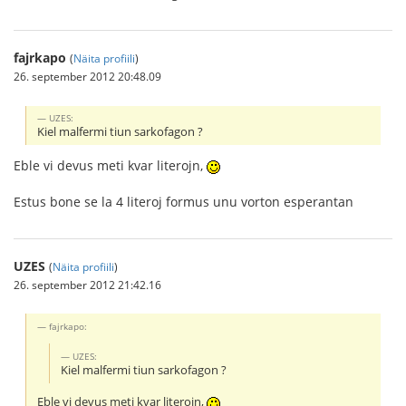
fajrkapo
(
Näita profiili
)
26. september 2012 20:48.09
UZES:
Kiel malfermi tiun sarkofagon ?
Eble vi devus meti kvar literojn,
Estus bone se la 4 literoj formus unu vorton esperantan
UZES
(
Näita profiili
)
26. september 2012 21:42.16
fajrkapo:
UZES:
Kiel malfermi tiun sarkofagon ?
Eble vi devus meti kvar literojn,