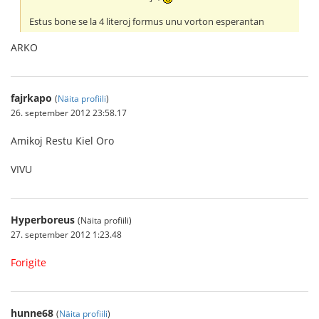
Estus bone se la 4 literoj formus unu vorton esperantan
ARKO
fajrkapo
(
Näita profiili
)
26. september 2012 23:58.17
Amikoj Restu Kiel Oro
VIVU
Hyperboreus
(Näita profiili)
27. september 2012 1:23.48
Forigite
hunne68
(
Näita profiili
)