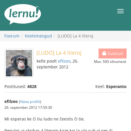
Sisu
juurde
Men
Foorum
Keelemängud
[LUDO] La 4 literoj
[LUDO] La 4 literoj
Suletud
kelle poolt
efilzeo
, 26.
Max. 500 sõnumeid.
september 2012
Postitused:
4828
Keel:
Esperanto
efilzeo
(
Näita profiili
)
26. september 2012 17:59.30
Mi esperas ke ĉi tiu ludo ne ĉeestis ĉi tie.
Reguloj: vi skribas 4 literojn kaze kaj la ulo sub vi per ili