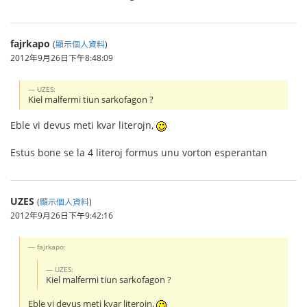
fajrkapo
(
顯示個人資料
)
2012年9月26日下午8:48:09
UZES:
Kiel malfermi tiun sarkofagon ?
Eble vi devus meti kvar literojn,
Estus bone se la 4 literoj formus unu vorton esperantan
UZES
(
顯示個人資料
)
2012年9月26日下午9:42:16
fajrkapo:
UZES:
Kiel malfermi tiun sarkofagon ?
Eble vi devus meti kvar literojn,