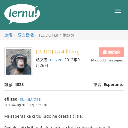
前
往
目
目
錄
錄
論壇
語言遊戲
[LUDO] La 4 literoj
[LUDO] La 4 literoj
關閉的
貼文者:
efilzeo
, 2012年9
Max. 500 messages.
月26日
訊息:
4828
語言:
Esperanto
efilzeo
(
顯示個人資料
)
2012年9月26日下午5:59:30
Mi esperas ke ĉi tiu ludo ne ĉeestis ĉi tie.
Reguloj: vi skribas 4 literojn kaze kaj la ulo sub vi per ili