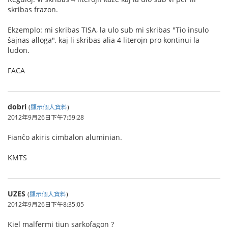
skribas frazon.
Ekzemplo: mi skribas TISA, la ulo sub mi skribas "Tio insulo
ŝajnas alloga", kaj li skribas alia 4 literojn pro kontinui la
ludon.
FACA
dobri
(
顯示個人資料
)
2012年9月26日下午7:59:28
Fianĉo akiris cimbalon aluminian.
KMTS
UZES
(
顯示個人資料
)
2012年9月26日下午8:35:05
Kiel malfermi tiun sarkofagon ?