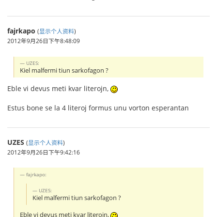
fajrkapo
(
显示个人资料
)
2012年9月26日下午8:48:09
UZES:
Kiel malfermi tiun sarkofagon ?
Eble vi devus meti kvar literojn,
Estus bone se la 4 literoj formus unu vorton esperantan
UZES
(
显示个人资料
)
2012年9月26日下午9:42:16
fajrkapo:
UZES:
Kiel malfermi tiun sarkofagon ?
Eble vi devus meti kvar literojn,