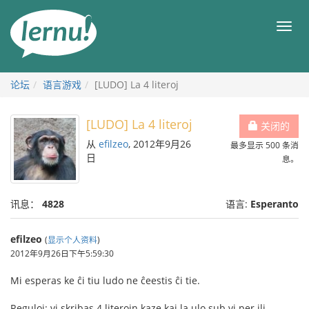
去
目
目
錄
录
頁
论坛
语言游戏
[LUDO] La 4 literoj
[LUDO] La 4 literoj
关闭的
从
efilzeo
, 2012年9月26
最多显示 500 条消
日
息。
讯息：
4828
语言:
Esperanto
efilzeo
(
显示个人资料
)
2012年9月26日下午5:59:30
Mi esperas ke ĉi tiu ludo ne ĉeestis ĉi tie.
Reguloj: vi skribas 4 literojn kaze kaj la ulo sub vi per ili