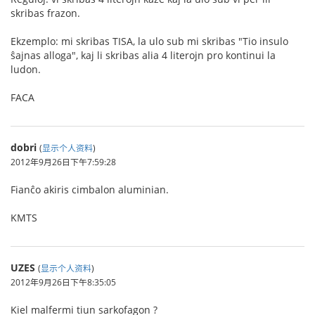
skribas frazon.
Ekzemplo: mi skribas TISA, la ulo sub mi skribas "Tio insulo
ŝajnas alloga", kaj li skribas alia 4 literojn pro kontinui la
ludon.
FACA
dobri
(
显示个人资料
)
2012年9月26日下午7:59:28
Fianĉo akiris cimbalon aluminian.
KMTS
UZES
(
显示个人资料
)
2012年9月26日下午8:35:05
Kiel malfermi tiun sarkofagon ?