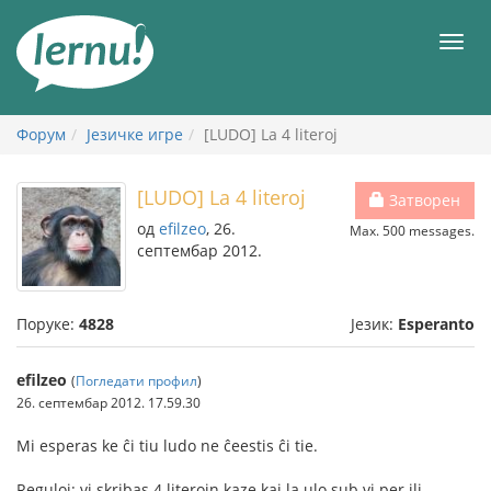
У
садржају
Мен
Форум
Језичке игре
[LUDO] La 4 literoj
[LUDO] La 4 literoj
Затворен
од
efilzeo
, 26.
Max. 500 messages.
септембар 2012.
Поруке:
4828
Језик:
Esperanto
efilzeo
(
Погледати профил
)
26. септембар 2012. 17.59.30
Mi esperas ke ĉi tiu ludo ne ĉeestis ĉi tie.
Reguloj: vi skribas 4 literojn kaze kaj la ulo sub vi per ili