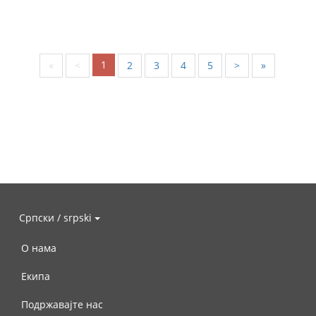
1
«
<
2
3
4
5
>
»
Српски / srpski
О нама
Екипа
Подржавајте нас