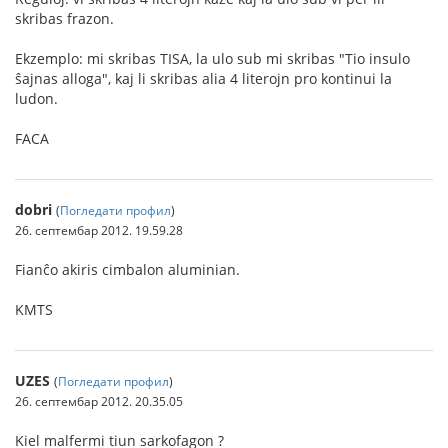
skribas frazon.
Ekzemplo: mi skribas TISA, la ulo sub mi skribas "Tio insulo
ŝajnas alloga", kaj li skribas alia 4 literojn pro kontinui la
ludon.
FACA
dobri
(
Погледати профил
)
26. септембар 2012. 19.59.28
Fianĉo akiris cimbalon aluminian.
KMTS
UZES
(
Погледати профил
)
26. септембар 2012. 20.35.05
Kiel malfermi tiun sarkofagon ?