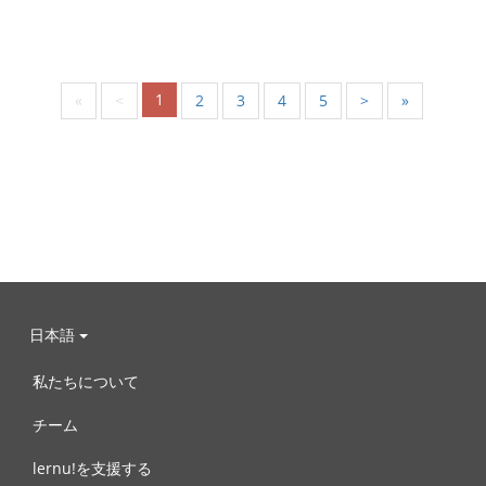
1
«
<
2
3
4
5
>
»
日本語
私たちについて
チーム
lernu!を支援する