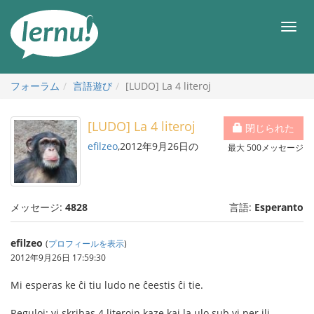
目
次
メ
へ
ニ
ュ
ー
フォーラム
言語遊び
[LUDO] La 4 literoj
[LUDO] La 4 literoj
閉じられた
efilzeo
,2012年9月26日の
最大 500メッセージ
メッセージ:
4828
言語:
Esperanto
efilzeo
(
プロフィールを表示
)
2012年9月26日 17:59:30
Mi esperas ke ĉi tiu ludo ne ĉeestis ĉi tie.
Reguloj: vi skribas 4 literojn kaze kaj la ulo sub vi per ili