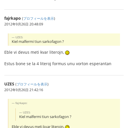
fajrkapo
(
プロフィールを表示
)
2012年9月26日 20:48:09
UZES:
Kiel malfermi tiun sarkofagon ?
Eble vi devus meti kvar literojn,
Estus bone se la 4 literoj formus unu vorton esperantan
UZES
(
プロフィールを表示
)
2012年9月26日 21:42:16
fajrkapo:
UZES:
Kiel malfermi tiun sarkofagon ?
Eble vi devus meti kvar literojn,