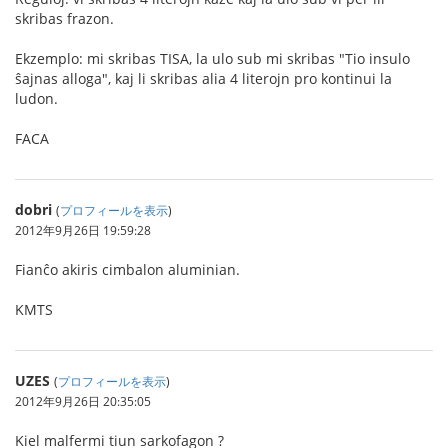
skribas frazon.
Ekzemplo: mi skribas TISA, la ulo sub mi skribas "Tio insulo
ŝajnas alloga", kaj li skribas alia 4 literojn pro kontinui la
ludon.
FACA
dobri
(
プロフィールを表示
)
2012年9月26日 19:59:28
Fianĉo akiris cimbalon aluminian.
KMTS
UZES
(
プロフィールを表示
)
2012年9月26日 20:35:05
Kiel malfermi tiun sarkofagon ?