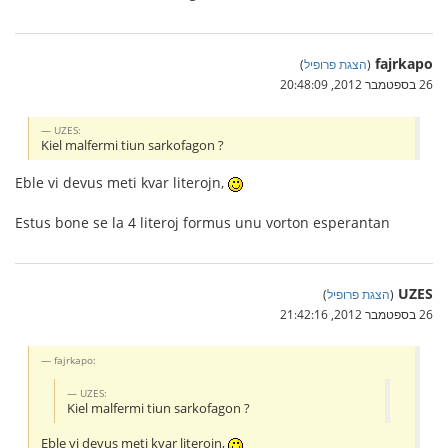
fajrkapo
(
הצגת פרופיל
)
26 בספטמבר 2012, 20:48:09
UZES:
Kiel malfermi tiun sarkofagon ?
Eble vi devus meti kvar literojn,
Estus bone se la 4 literoj formus unu vorton esperantan
UZES
(
הצגת פרופיל
)
26 בספטמבר 2012, 21:42:16
fajrkapo:
UZES:
Kiel malfermi tiun sarkofagon ?
Eble vi devus meti kvar literojn,