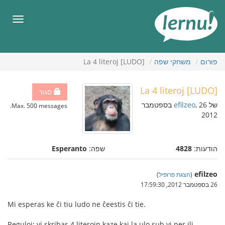
תוכן
עניינים
תפריט
פורום
משחקי שפה
[LUDO] La 4 literoj
[LUDO] La 4 literoj
סגור
של
efilzeo
, 26 בספטמבר
Max. 500 messages.
2012
הודעות:
4828
שפה:
Esperanto
efilzeo
(
הצגת פרופיל
)
26 בספטמבר 2012, 17:59:30
Mi esperas ke ĉi tiu ludo ne ĉeestis ĉi tie.
Reguloj: vi skribas 4 literojn kaze kaj la ulo sub vi per ili