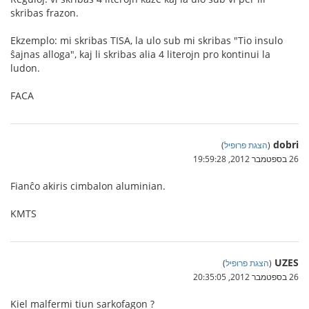
skribas frazon.
Ekzemplo: mi skribas TISA, la ulo sub mi skribas "Tio insulo
ŝajnas alloga", kaj li skribas alia 4 literojn pro kontinui la
ludon.
FACA
dobri
(
הצגת פרופיל
)
26 בספטמבר 2012, 19:59:28
Fianĉo akiris cimbalon aluminian.
KMTS
UZES
(
הצגת פרופיל
)
26 בספטמבר 2012, 20:35:05
Kiel malfermi tiun sarkofagon ?