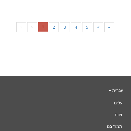
1
«
<
2
3
4
5
>
»
עברית
עלינו
צוות
תמוך בנו