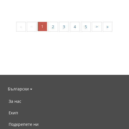
1
«
<
2
3
4
5
>
»
Български
За нас
Екип
Подкрепете ни