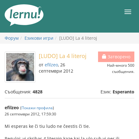
Към
съдържанието
Мен
Форум
Езикови игри
[LUDO] La 4 literoj
[LUDO] La 4 literoj
Затворено
от
efilzeo
, 26
Най-много 500
септември 2012
съобщения.
Съобщения:
4828
Език:
Esperanto
efilzeo
(
Покажи профила
)
26 септември 2012, 17:59:30
Mi esperas ke ĉi tiu ludo ne ĉeestis ĉi tie.
Reguloj: vi skribas 4 literojn kaze kaj la ulo sub vi per ili