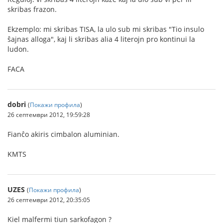
skribas frazon.
Ekzemplo: mi skribas TISA, la ulo sub mi skribas "Tio insulo
ŝajnas alloga", kaj li skribas alia 4 literojn pro kontinui la
ludon.
FACA
dobri
(
Покажи профила
)
26 септември 2012, 19:59:28
Fianĉo akiris cimbalon aluminian.
KMTS
UZES
(
Покажи профила
)
26 септември 2012, 20:35:05
Kiel malfermi tiun sarkofagon ?