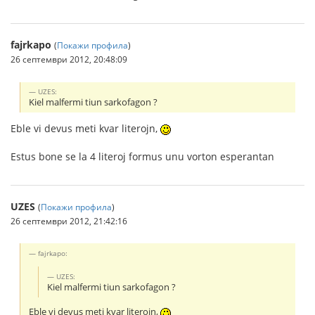
fajrkapo
(
Покажи профила
)
26 септември 2012, 20:48:09
UZES:
Kiel malfermi tiun sarkofagon ?
Eble vi devus meti kvar literojn,
Estus bone se la 4 literoj formus unu vorton esperantan
UZES
(
Покажи профила
)
26 септември 2012, 21:42:16
fajrkapo:
UZES:
Kiel malfermi tiun sarkofagon ?
Eble vi devus meti kvar literojn,