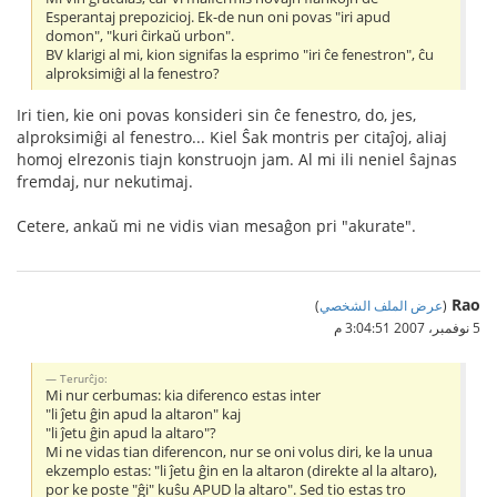
Esperantaj prepozicioj. Ek-de nun oni povas "iri apud
domon", "kuri ĉirkaŭ urbon".
BV klarigi al mi, kion signifas la esprimo "iri ĉe fenestron", ĉu
alproksimiĝi al la fenestro?
Iri tien, kie oni povas konsideri sin ĉe fenestro, do, jes,
alproksimiĝi al fenestro... Kiel Ŝak montris per citaĵoj, aliaj
homoj elrezonis tiajn konstruojn jam. Al mi ili neniel ŝajnas
fremdaj, nur nekutimaj.
Cetere, ankaŭ mi ne vidis vian mesaĝon pri "akurate".
Rao
(
عرض الملف الشخصي
)
5 نوفمبر، 2007 3:04:51 م
Terurĉjo:
Mi nur cerbumas: kia diferenco estas inter
"li ĵetu ĝin apud la altaron" kaj
"li ĵetu ĝin apud la altaro"?
Mi ne vidas tian diferencon, nur se oni volus diri, ke la unua
ekzemplo estas: "li ĵetu ĝin en la altaron (direkte al la altaro),
por ke poste "ĝi" kuŝu APUD la altaro". Sed tio estas tro