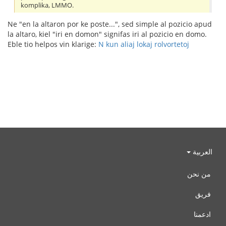
komplika, LMMO.
Ne "en la altaron por ke poste...", sed simple al pozicio apud
la altaro, kiel "iri en domon" signifas iri al pozicio en domo.
Eble tio helpos vin klarige:
N kun aliaj lokaj rolvortetoj
العربية
من نحن
فريق
ادعمنا