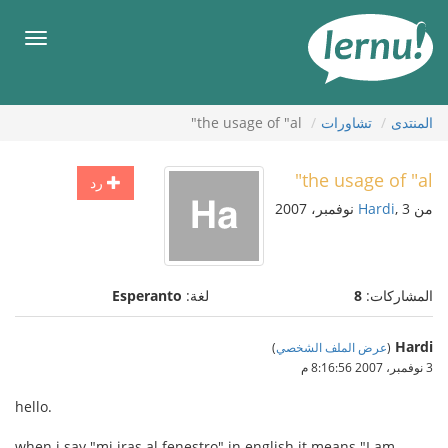
لى
لمحتويات
قائمة
طعام
المنتدى
تشاورات
the usage of "al"
the usage of "al"
رد
من
, 3 نوفمبر، 2007
Hardi
المشاركات:
8
لغة:
Esperanto
Hardi
(
عرض الملف الشخصي
)
3 نوفمبر، 2007 8:16:56 م
hello.
when i say "mi iras al fenestro" in english it means "I am