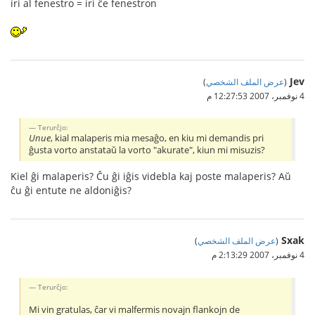
iri al fenestro = iri ĉe fenestron
Jev
(
عرض الملف الشخصي
)
4 نوفمبر، 2007 12:27:53 م
Terurĉjo:
Unue
, kial malaperis mia mesaĝo, en kiu mi demandis pri
ĝusta vorto anstataŭ la vorto "akurate", kiun mi misuzis?
Kiel ĝi malaperis? Ĉu ĝi iĝis videbla kaj poste malaperis? Aŭ
ĉu ĝi entute ne aldoniĝis?
Sxak
(
عرض الملف الشخصي
)
4 نوفمبر، 2007 2:13:29 م
Terurĉjo:
Mi vin gratulas, ĉar vi malfermis novajn flankojn de