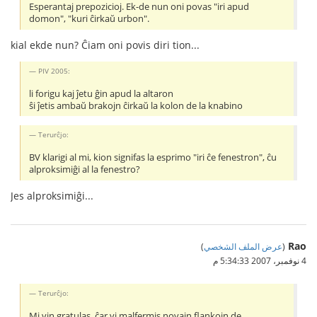
Esperantaj prepozicioj. Ek-de nun oni povas "iri apud
domon", "kuri ĉirkaŭ urbon".
kial ekde nun? Ĉiam oni povis diri tion...
PIV 2005:
li forigu kaj ĵetu ĝin apud la altaron
ŝi ĵetis ambaŭ brakojn ĉirkaŭ la kolon de la knabino
Terurĉjo:
BV klarigi al mi, kion signifas la esprimo "iri ĉe fenestron", ĉu
alproksimiĝi al la fenestro?
Jes alproksimiĝi...
Rao
(
عرض الملف الشخصي
)
4 نوفمبر، 2007 5:34:33 م
Terurĉjo:
Mi vin gratulas, ĉar vi malfermis novajn flankojn de