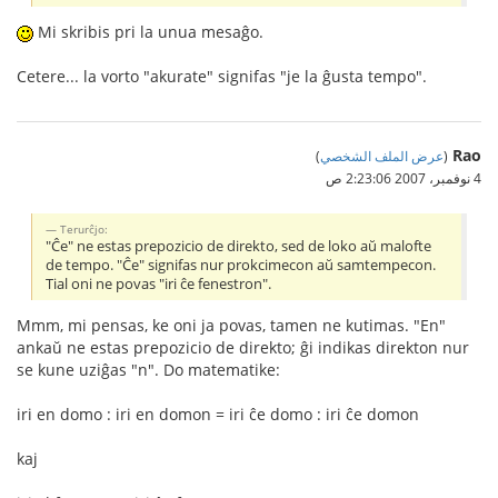
Mi skribis pri la unua mesaĝo.
Cetere... la vorto "akurate" signifas "je la ĝusta tempo".
Rao
(
عرض الملف الشخصي
)
4 نوفمبر، 2007 2:23:06 ص
Terurĉjo:
"Ĉe" ne estas prepozicio de direkto, sed de loko aŭ malofte
de tempo. "Ĉe" signifas nur prokcimecon aŭ samtempecon.
Tial oni ne povas "iri ĉe fenestron".
Mmm, mi pensas, ke oni ja povas, tamen ne kutimas. "En"
ankaŭ ne estas prepozicio de direkto; ĝi indikas direkton nur
se kune uziĝas "n". Do matematike:
iri en domo : iri en domon = iri ĉe domo : iri ĉe domon
kaj