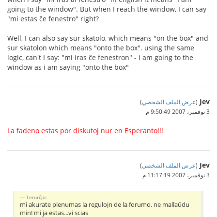
going to the window". But when I reach the window, I can say
"mi estas ĉe fenestro" right?
Well, I can also say sur skatolo, which means "on the box" and
sur skatolon which means "onto the box". using the same
logic, can't I say: "mi iras ĉe fenestron" - i am going to the
window as i am saying "onto the box"
Jev
(
عرض الملف الشخصي
)
3 نوفمبر، 2007 9:50:49 م
La fadeno estas por diskutoj nur en Esperanto!!!
Jev
(
عرض الملف الشخصي
)
3 نوفمبر، 2007 11:17:19 م
Terurĉjo:
mi akurate plenumas la regulojn de la forumo. ne mallaŭdu
min! mi ja estas...vi scias