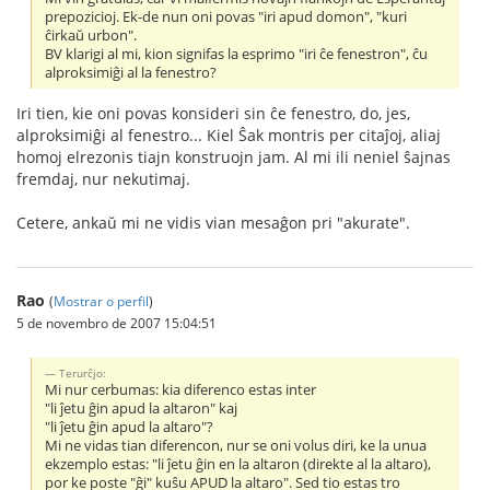
prepozicioj. Ek-de nun oni povas "iri apud domon", "kuri
ĉirkaŭ urbon".
BV klarigi al mi, kion signifas la esprimo "iri ĉe fenestron", ĉu
alproksimiĝi al la fenestro?
Iri tien, kie oni povas konsideri sin ĉe fenestro, do, jes,
alproksimiĝi al fenestro... Kiel Ŝak montris per citaĵoj, aliaj
homoj elrezonis tiajn konstruojn jam. Al mi ili neniel ŝajnas
fremdaj, nur nekutimaj.
Cetere, ankaŭ mi ne vidis vian mesaĝon pri "akurate".
Rao
(
Mostrar o perfil
)
5 de novembro de 2007 15:04:51
Terurĉjo:
Mi nur cerbumas: kia diferenco estas inter
"li ĵetu ĝin apud la altaron" kaj
"li ĵetu ĝin apud la altaro"?
Mi ne vidas tian diferencon, nur se oni volus diri, ke la unua
ekzemplo estas: "li ĵetu ĝin en la altaron (direkte al la altaro),
por ke poste "ĝi" kuŝu APUD la altaro". Sed tio estas tro