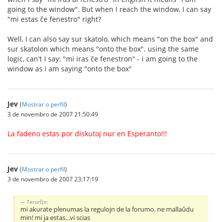
going to the window". But when I reach the window, I can say
"mi estas ĉe fenestro" right?
Well, I can also say sur skatolo, which means "on the box" and
sur skatolon which means "onto the box". using the same
logic, can't I say: "mi iras ĉe fenestron" - i am going to the
window as i am saying "onto the box"
Jev
(
Mostrar o perfil
)
3 de novembro de 2007 21:50:49
La fadeno estas por diskutoj nur en Esperanto!!!
Jev
(
Mostrar o perfil
)
3 de novembro de 2007 23:17:19
Terurĉjo:
mi akurate plenumas la regulojn de la forumo. ne mallaŭdu
min! mi ja estas...vi scias