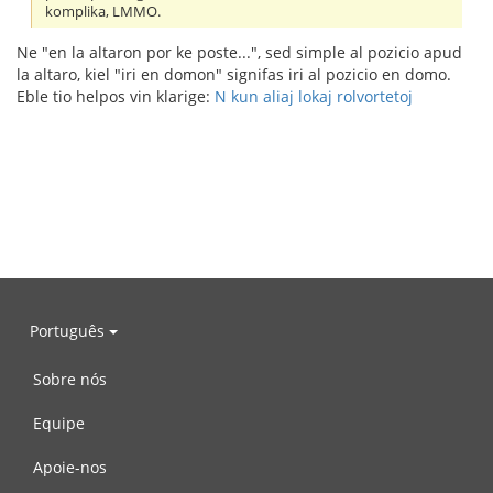
komplika, LMMO.
Ne "en la altaron por ke poste...", sed simple al pozicio apud
la altaro, kiel "iri en domon" signifas iri al pozicio en domo.
Eble tio helpos vin klarige:
N kun aliaj lokaj rolvortetoj
Português
Sobre nós
Equipe
Apoie-nos