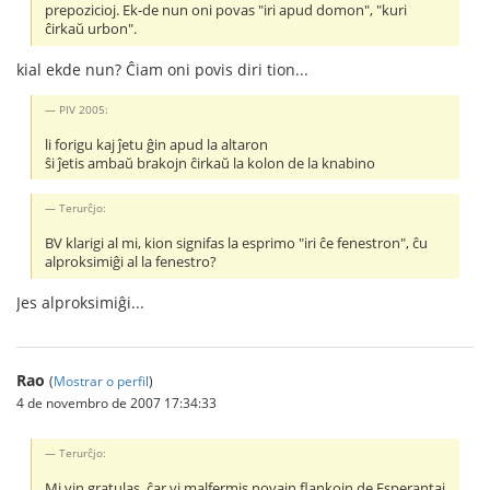
prepozicioj. Ek-de nun oni povas "iri apud domon", "kuri
ĉirkaŭ urbon".
kial ekde nun? Ĉiam oni povis diri tion...
PIV 2005:
li forigu kaj ĵetu ĝin apud la altaron
ŝi ĵetis ambaŭ brakojn ĉirkaŭ la kolon de la knabino
Terurĉjo:
BV klarigi al mi, kion signifas la esprimo "iri ĉe fenestron", ĉu
alproksimiĝi al la fenestro?
Jes alproksimiĝi...
Rao
(
Mostrar o perfil
)
4 de novembro de 2007 17:34:33
Terurĉjo:
Mi vin gratulas, ĉar vi malfermis novajn flankojn de Esperantaj