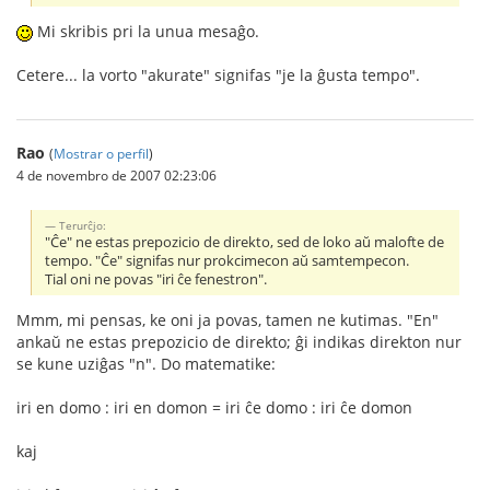
Mi skribis pri la unua mesaĝo.
Cetere... la vorto "akurate" signifas "je la ĝusta tempo".
Rao
(
Mostrar o perfil
)
4 de novembro de 2007 02:23:06
Terurĉjo:
"Ĉe" ne estas prepozicio de direkto, sed de loko aŭ malofte de
tempo. "Ĉe" signifas nur prokcimecon aŭ samtempecon.
Tial oni ne povas "iri ĉe fenestron".
Mmm, mi pensas, ke oni ja povas, tamen ne kutimas. "En"
ankaŭ ne estas prepozicio de direkto; ĝi indikas direkton nur
se kune uziĝas "n". Do matematike:
iri en domo : iri en domon = iri ĉe domo : iri ĉe domon
kaj