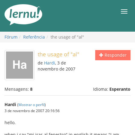
Ir
ao
Men
conteúdo
Fórum
Referência
the usage of "al"
the usage of "al"
Responder
de
Hardi
, 3 de
novembro de 2007
Mensagens:
8
Idioma:
Esperanto
Hardi
(
Mostrar o perfil
)
3 de novembro de 2007 20:16:56
hello.
when i say "mi iras al fenestro" in english it means "I am