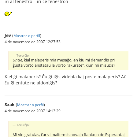
iri al fenestro = iri ĉe fenestron
Jev
(
Mostrar o perfil
)
4 de novembro de 2007 12:27:53
Terurĉjo:
Unue
, kial malaperis mia mesaĝo, en kiu mi demandis pri
ĝusta vorto anstataŭ la vorto "akurate", kiun mi misuzis?
Kiel ĝi malaperis? Ĉu ĝi iĝis videbla kaj poste malaperis? Aŭ
ĉu ĝi entute ne aldoniĝis?
Sxak
(
Mostrar o perfil
)
4 de novembro de 2007 14:13:29
Terurĉjo:
Mi vin gratulas, ĉar vi malfermis novajn flankojn de Esperantaj