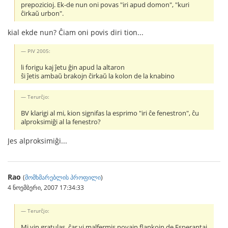
prepozicioj. Ek-de nun oni povas "iri apud domon", "kuri
ĉirkaŭ urbon".
kial ekde nun? Ĉiam oni povis diri tion...
PIV 2005:
li forigu kaj ĵetu ĝin apud la altaron
ŝi ĵetis ambaŭ brakojn ĉirkaŭ la kolon de la knabino
Terurĉjo:
BV klarigi al mi, kion signifas la esprimo "iri ĉe fenestron", ĉu
alproksimiĝi al la fenestro?
Jes alproksimiĝi...
Rao
(
მომხმარებლის პროფილი
)
4 ნოემბერი, 2007 17:34:33
Terurĉjo:
Mi vin gratulas, ĉar vi malfermis novajn flankojn de Esperantaj