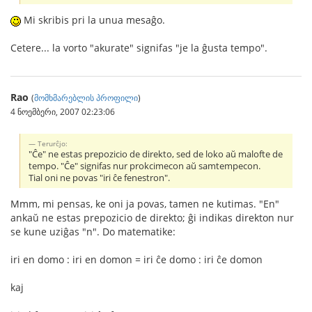
Mi skribis pri la unua mesaĝo.
Cetere... la vorto "akurate" signifas "je la ĝusta tempo".
Rao
(
მომხმარებლის პროფილი
)
4 ნოემბერი, 2007 02:23:06
Terurĉjo:
"Ĉe" ne estas prepozicio de direkto, sed de loko aŭ malofte de
tempo. "Ĉe" signifas nur prokcimecon aŭ samtempecon.
Tial oni ne povas "iri ĉe fenestron".
Mmm, mi pensas, ke oni ja povas, tamen ne kutimas. "En"
ankaŭ ne estas prepozicio de direkto; ĝi indikas direkton nur
se kune uziĝas "n". Do matematike:
iri en domo : iri en domon = iri ĉe domo : iri ĉe domon
kaj