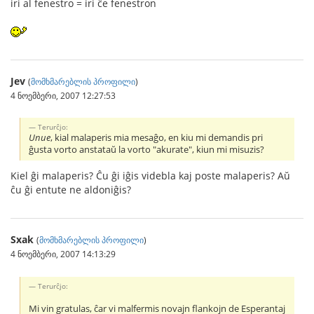
iri al fenestro = iri ĉe fenestron
Jev
(
მომხმარებლის პროფილი
)
4 ნოემბერი, 2007 12:27:53
Terurĉjo:
Unue
, kial malaperis mia mesaĝo, en kiu mi demandis pri
ĝusta vorto anstataŭ la vorto "akurate", kiun mi misuzis?
Kiel ĝi malaperis? Ĉu ĝi iĝis videbla kaj poste malaperis? Aŭ
ĉu ĝi entute ne aldoniĝis?
Sxak
(
მომხმარებლის პროფილი
)
4 ნოემბერი, 2007 14:13:29
Terurĉjo:
Mi vin gratulas, ĉar vi malfermis novajn flankojn de Esperantaj