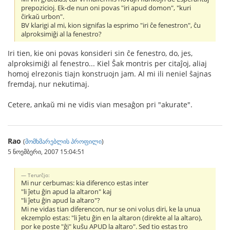
prepozicioj. Ek-de nun oni povas "iri apud domon", "kuri
ĉirkaŭ urbon".
BV klarigi al mi, kion signifas la esprimo "iri ĉe fenestron", ĉu
alproksimiĝi al la fenestro?
Iri tien, kie oni povas konsideri sin ĉe fenestro, do, jes,
alproksimiĝi al fenestro... Kiel Ŝak montris per citaĵoj, aliaj
homoj elrezonis tiajn konstruojn jam. Al mi ili neniel ŝajnas
fremdaj, nur nekutimaj.
Cetere, ankaŭ mi ne vidis vian mesaĝon pri "akurate".
Rao
(
მომხმარებლის პროფილი
)
5 ნოემბერი, 2007 15:04:51
Terurĉjo:
Mi nur cerbumas: kia diferenco estas inter
"li ĵetu ĝin apud la altaron" kaj
"li ĵetu ĝin apud la altaro"?
Mi ne vidas tian diferencon, nur se oni volus diri, ke la unua
ekzemplo estas: "li ĵetu ĝin en la altaron (direkte al la altaro),
por ke poste "ĝi" kuŝu APUD la altaro". Sed tio estas tro