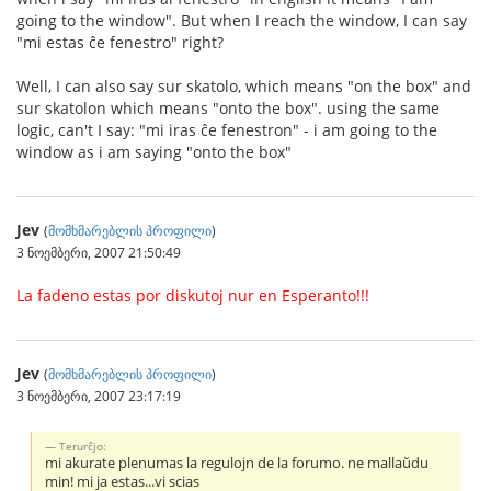
going to the window". But when I reach the window, I can say
"mi estas ĉe fenestro" right?
Well, I can also say sur skatolo, which means "on the box" and
sur skatolon which means "onto the box". using the same
logic, can't I say: "mi iras ĉe fenestron" - i am going to the
window as i am saying "onto the box"
Jev
(
მომხმარებლის პროფილი
)
3 ნოემბერი, 2007 21:50:49
La fadeno estas por diskutoj nur en Esperanto!!!
Jev
(
მომხმარებლის პროფილი
)
3 ნოემბერი, 2007 23:17:19
Terurĉjo:
mi akurate plenumas la regulojn de la forumo. ne mallaŭdu
min! mi ja estas...vi scias