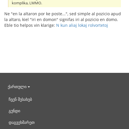
komplika, LMMO.
Ne "en la altaron por ke poste...", sed simple al pozicio apud
la altaro, kiel "iri en domon" signifas iri al pozicio en domo.
Eble tio helpos vin klarige:
N kun aliaj lokaj rolvortetoj
ქართული
ჩვენ შესახებ
გუნდი
დაგვეხმარეთ