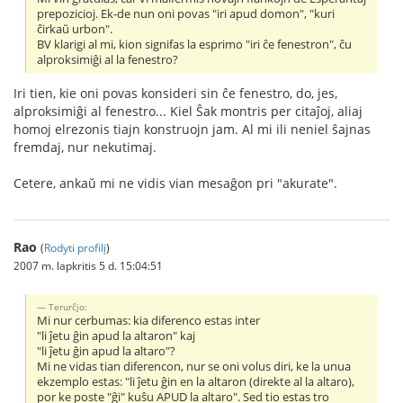
prepozicioj. Ek-de nun oni povas "iri apud domon", "kuri
ĉirkaŭ urbon".
BV klarigi al mi, kion signifas la esprimo "iri ĉe fenestron", ĉu
alproksimiĝi al la fenestro?
Iri tien, kie oni povas konsideri sin ĉe fenestro, do, jes,
alproksimiĝi al fenestro... Kiel Ŝak montris per citaĵoj, aliaj
homoj elrezonis tiajn konstruojn jam. Al mi ili neniel ŝajnas
fremdaj, nur nekutimaj.
Cetere, ankaŭ mi ne vidis vian mesaĝon pri "akurate".
Rao
(
Rodyti profilį
)
2007 m. lapkritis 5 d. 15:04:51
Terurĉjo:
Mi nur cerbumas: kia diferenco estas inter
"li ĵetu ĝin apud la altaron" kaj
"li ĵetu ĝin apud la altaro"?
Mi ne vidas tian diferencon, nur se oni volus diri, ke la unua
ekzemplo estas: "li ĵetu ĝin en la altaron (direkte al la altaro),
por ke poste "ĝi" kuŝu APUD la altaro". Sed tio estas tro