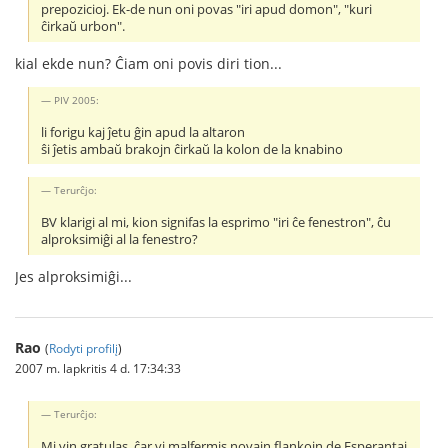
prepozicioj. Ek-de nun oni povas "iri apud domon", "kuri
ĉirkaŭ urbon".
kial ekde nun? Ĉiam oni povis diri tion...
PIV 2005:
li forigu kaj ĵetu ĝin apud la altaron
ŝi ĵetis ambaŭ brakojn ĉirkaŭ la kolon de la knabino
Terurĉjo:
BV klarigi al mi, kion signifas la esprimo "iri ĉe fenestron", ĉu
alproksimiĝi al la fenestro?
Jes alproksimiĝi...
Rao
(
Rodyti profilį
)
2007 m. lapkritis 4 d. 17:34:33
Terurĉjo:
Mi vin gratulas, ĉar vi malfermis novajn flankojn de Esperantaj