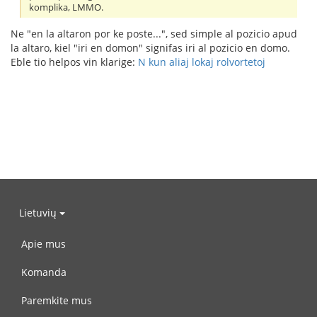
komplika, LMMO.
Ne "en la altaron por ke poste...", sed simple al pozicio apud
la altaro, kiel "iri en domon" signifas iri al pozicio en domo.
Eble tio helpos vin klarige:
N kun aliaj lokaj rolvortetoj
Lietuvių
Apie mus
Komanda
Paremkite mus