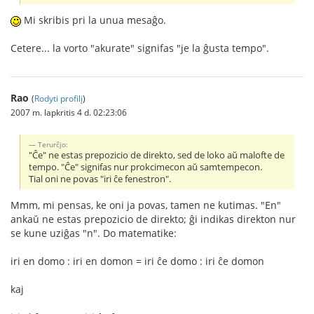
Mi skribis pri la unua mesaĝo.
Cetere... la vorto "akurate" signifas "je la ĝusta tempo".
Rao
(
Rodyti profilį
)
2007 m. lapkritis 4 d. 02:23:06
Terurĉjo:
"Ĉe" ne estas prepozicio de direkto, sed de loko aŭ malofte de
tempo. "Ĉe" signifas nur prokcimecon aŭ samtempecon.
Tial oni ne povas "iri ĉe fenestron".
Mmm, mi pensas, ke oni ja povas, tamen ne kutimas. "En"
ankaŭ ne estas prepozicio de direkto; ĝi indikas direkton nur
se kune uziĝas "n". Do matematike:
iri en domo : iri en domon = iri ĉe domo : iri ĉe domon
kaj