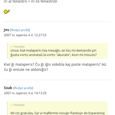
iri al fenestro = iri ĉe fenestron
Jev
(
Rodyti profilį
)
2007 m. lapkritis 4 d. 12:27:53
Terurĉjo:
Unue
, kial malaperis mia mesaĝo, en kiu mi demandis pri
ĝusta vorto anstataŭ la vorto "akurate", kiun mi misuzis?
Kiel ĝi malaperis? Ĉu ĝi iĝis videbla kaj poste malaperis? Aŭ
ĉu ĝi entute ne aldoniĝis?
Sxak
(
Rodyti profilį
)
2007 m. lapkritis 4 d. 14:13:29
Terurĉjo:
Mi vin gratulas, ĉar vi malfermis novajn flankojn de Esperantaj