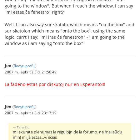
going to the window". But when I reach the window, I can say
"mi estas ĉe fenestro" right?
Well, I can also say sur skatolo, which means "on the box" and
sur skatolon which means "onto the box". using the same
logic, can't I say: "mi iras ĉe fenestron" - i am going to the
window as i am saying "onto the box"
Jev
(
Rodyti profilį
)
2007 m. lapkritis 3 d. 21:50:49
La fadeno estas por diskutoj nur en Esperanto!!!
Jev
(
Rodyti profilį
)
2007 m. lapkritis 3 d. 23:17:19
Terurĉjo:
mi akurate plenumas la regulojn de la forumo. ne mallaŭdu
min! mi ja estas...vi scias