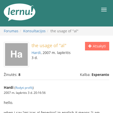
Į
turinį
Meni
Forumas
Konsultacijos
the usage of "al"
the usage of "al"
Atsakyti
Hardi
, 2007 m. lapkritis
3 d.
Žinutės:
8
Kalba:
Esperanto
Hardi
(
Rodyti profilį
)
2007 m. lapkritis 3 d. 20:16:56
hello.
when i say "mi iras al fenestro" in english it means "I am