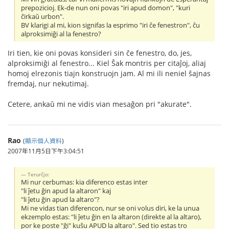
prepozicioj. Ek-de nun oni povas "iri apud domon", "kuri
ĉirkaŭ urbon".
BV klarigi al mi, kion signifas la esprimo "iri ĉe fenestron", ĉu
alproksimiĝi al la fenestro?
Iri tien, kie oni povas konsideri sin ĉe fenestro, do, jes,
alproksimiĝi al fenestro... Kiel Ŝak montris per citaĵoj, aliaj
homoj elrezonis tiajn konstruojn jam. Al mi ili neniel ŝajnas
fremdaj, nur nekutimaj.
Cetere, ankaŭ mi ne vidis vian mesaĝon pri "akurate".
Rao
(
顯示個人資料
)
2007年11月5日下午3:04:51
Terurĉjo:
Mi nur cerbumas: kia diferenco estas inter
"li ĵetu ĝin apud la altaron" kaj
"li ĵetu ĝin apud la altaro"?
Mi ne vidas tian diferencon, nur se oni volus diri, ke la unua
ekzemplo estas: "li ĵetu ĝin en la altaron (direkte al la altaro),
por ke poste "ĝi" kuŝu APUD la altaro". Sed tio estas tro