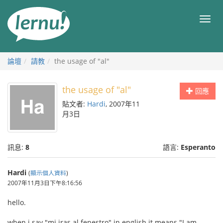
前
往
目
目
錄
錄
論壇
請教
the usage of "al"
the usage of "al"
回應
貼文者:
Hardi
, 2007年11
月3日
訊息:
8
語言:
Esperanto
Hardi
(
顯示個人資料
)
2007年11月3日下午8:16:56
hello.
when i say "mi iras al fenestro" in english it means "I am