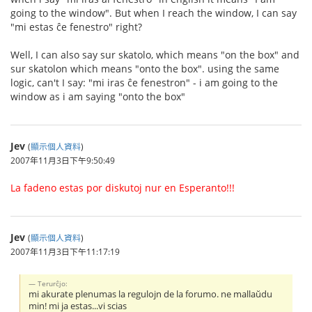
going to the window". But when I reach the window, I can say
"mi estas ĉe fenestro" right?
Well, I can also say sur skatolo, which means "on the box" and
sur skatolon which means "onto the box". using the same
logic, can't I say: "mi iras ĉe fenestron" - i am going to the
window as i am saying "onto the box"
Jev
(
顯示個人資料
)
2007年11月3日下午9:50:49
La fadeno estas por diskutoj nur en Esperanto!!!
Jev
(
顯示個人資料
)
2007年11月3日下午11:17:19
Terurĉjo:
mi akurate plenumas la regulojn de la forumo. ne mallaŭdu
min! mi ja estas...vi scias