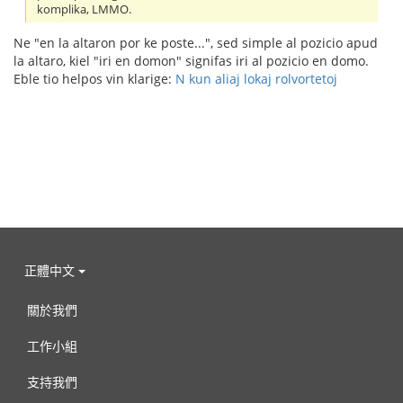
komplika, LMMO.
Ne "en la altaron por ke poste...", sed simple al pozicio apud
la altaro, kiel "iri en domon" signifas iri al pozicio en domo.
Eble tio helpos vin klarige:
N kun aliaj lokaj rolvortetoj
正體中文
關於我們
工作小組
支持我們