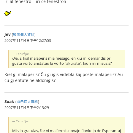
iri al fenestro = iri ĉe fenestron
Jev
(
顯示個人資料
)
2007年11月4日下午12:27:53
Terurĉjo:
Unue
, kial malaperis mia mesaĝo, en kiu mi demandis pri
ĝusta vorto anstataŭ la vorto "akurate", kiun mi misuzis?
Kiel ĝi malaperis? Ĉu ĝi iĝis videbla kaj poste malaperis? Aŭ
ĉu ĝi entute ne aldoniĝis?
Sxak
(
顯示個人資料
)
2007年11月4日下午2:13:29
Terurĉjo:
Mi vin gratulas, ĉar vi malfermis novajn flankojn de Esperantaj