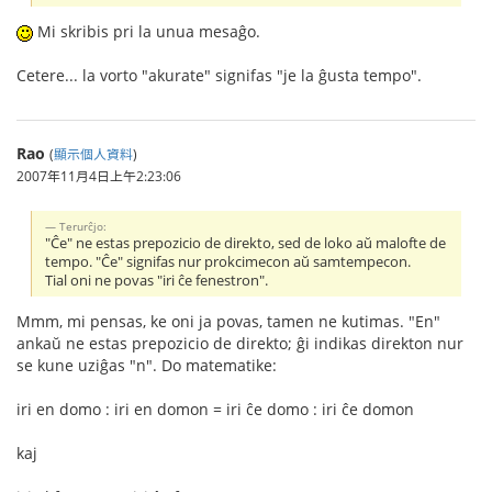
Mi skribis pri la unua mesaĝo.
Cetere... la vorto "akurate" signifas "je la ĝusta tempo".
Rao
(
顯示個人資料
)
2007年11月4日上午2:23:06
Terurĉjo:
"Ĉe" ne estas prepozicio de direkto, sed de loko aŭ malofte de
tempo. "Ĉe" signifas nur prokcimecon aŭ samtempecon.
Tial oni ne povas "iri ĉe fenestron".
Mmm, mi pensas, ke oni ja povas, tamen ne kutimas. "En"
ankaŭ ne estas prepozicio de direkto; ĝi indikas direkton nur
se kune uziĝas "n". Do matematike:
iri en domo : iri en domon = iri ĉe domo : iri ĉe domon
kaj