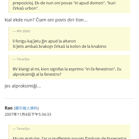
prepozicioj. Ek-de nun oni povas "iri apud domon", "kuri
ĉirkaŭ urbon".
kial ekde nun? Ĉiam oni povis diri tion...
PIV 2005:
li forigu kaj ĵetu ĝin apud la altaron
ŝi ĵetis ambaŭ brakojn ĉirkaŭ la kolon de la knabino
Terurĉjo:
BV klarigi al mi, kion signifas la esprimo "iri ĉe fenestron", ĉu
alproksimiĝi al la fenestro?
Jes alproksimiĝi...
Rao
(
顯示個人資料
)
2007年11月4日下午5:34:33
Terurĉjo:
Mi vin gratulas, ĉar vi malfermis novajn flankojn de Esperantaj