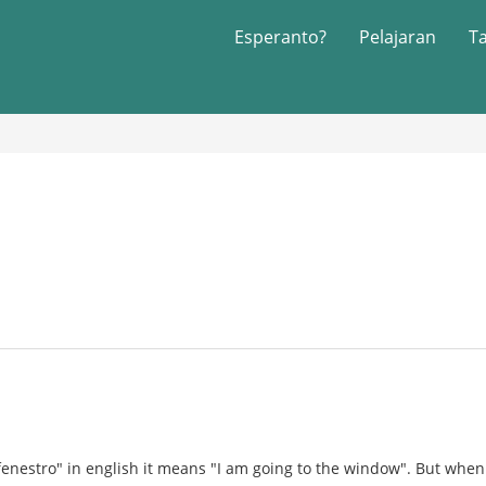
Esperanto?
Pelajaran
T
 fenestro" in english it means "I am going to the window". But when