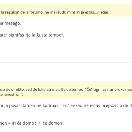
a regulojn de la forumo. ne mallaŭdu min! mi ja estas...vi scias
nua mesaĝo.
rate" signifas "je la ĝusta tempo".
icio de direkto, sed de loko aŭ malofte de tempo. "Ĉe" signifas nur prokc
 ĉe fenestron".
 ja povas, tamen ne kutimas. "En" ankaŭ ne estas prepozicio de dir
omon = iri ĉe domo : iri ĉe domon