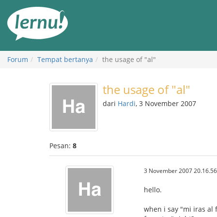
Ke
daftar
isi
Forum
Tempat bertanya
the usage of "al"
the usage of "al"
dari
Hardi
, 3 November 2007
Pesan:
8
3 November 2007 20.16.56
hello.
when i say "mi iras al