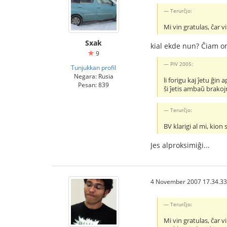
Terurĉjo:
Mi vin gratulas, ĉar 
Sxak
kial ekde nun? Ĉiam oni
9
PIV 2005:
Tunjukkan profil
Negara: Rusia
li forigu kaj ĵetu ĝin 
Pesan: 839
ŝi ĵetis ambaŭ brakoj
Terurĉjo:
BV klarigi al mi, kion 
Jes alproksimiĝi...
4 November 2007 17.34.33
Terurĉjo:
Mi vin gratulas, ĉar 