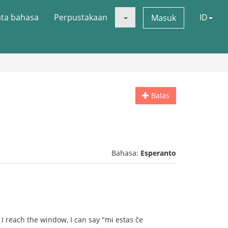
ata bahasa
Perpustakaan
ID
Masuk
Balas
Bahasa:
Esperanto
 I reach the window, I can say "mi estas ĉe