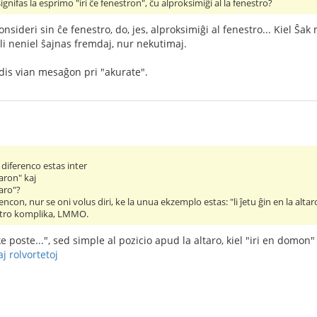
signifas la esprimo "iri ĉe fenestron", ĉu alproksimiĝi al la fenestro?
konsideri sin ĉe fenestro, do, jes, alproksimiĝi al fenestro... Kiel Ŝak
ili neniel ŝajnas fremdaj, nur nekutimaj.
dis vian mesaĝon pri "akurate".
diferenco estas inter
taron" kaj
taro"?
encon, nur se oni volus diri, ke la unua ekzemplo estas: "li ĵetu ĝin en la altar
as tro komplika, LMMO.
e poste...", sed simple al pozicio apud la altaro, kiel "iri en domon"
aj rolvortetoj