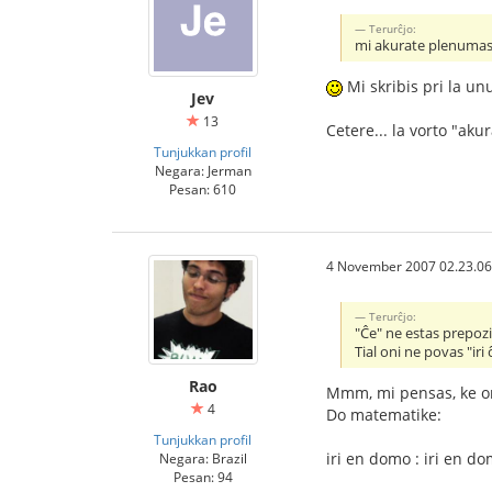
Terurĉjo:
mi akurate plenumas l
Mi skribis pri la u
Jev
13
Cetere... la vorto "aku
Tunjukkan profil
Negara: Jerman
Pesan: 610
4 November 2007 02.23.06
Terurĉjo:
"Ĉe" ne estas prepoz
Tial oni ne povas "iri
Rao
Mmm, mi pensas, ke oni
4
Do matematike:
Tunjukkan profil
iri en domo : iri en d
Negara: Brazil
Pesan: 94