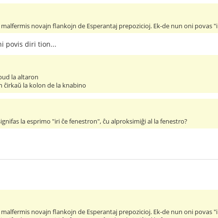
vi malfermis novajn flankojn de Esperantaj prepozicioj. Ek-de nun oni povas "
 povis diri tion...
apud la altaron
n ĉirkaŭ la kolon de la knabino
signifas la esprimo "iri ĉe fenestron", ĉu alproksimiĝi al la fenestro?
vi malfermis novajn flankojn de Esperantaj prepozicioj. Ek-de nun oni povas "