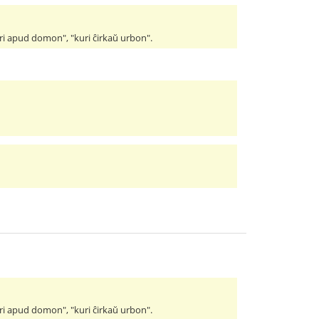
iri apud domon", "kuri ĉirkaŭ urbon".
iri apud domon", "kuri ĉirkaŭ urbon".