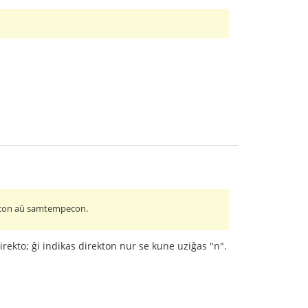
imecon aŭ samtempecon.
ekto; ĝi indikas direkton nur se kune uziĝas "n".