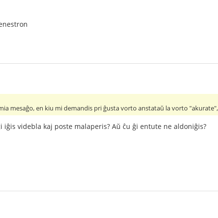
 fenestron
s mia mesaĝo, en kiu mi demandis pri ĝusta vorto anstataŭ la vorto "akurate"
i iĝis videbla kaj poste malaperis? Aŭ ĉu ĝi entute ne aldoniĝis?