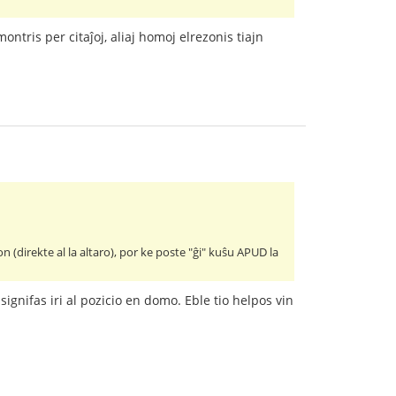
 montris per citaĵoj, aliaj homoj elrezonis tiajn
on (direkte al la altaro), por ke poste "ĝi" kuŝu APUD la
 signifas iri al pozicio en domo. Eble tio helpos vin