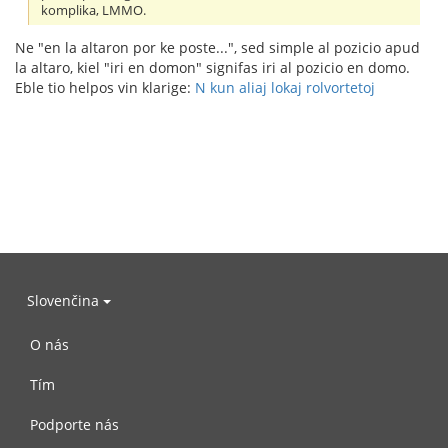
komplika, LMMO.
Ne "en la altaron por ke poste...", sed simple al pozicio apud
la altaro, kiel "iri en domon" signifas iri al pozicio en domo.
Eble tio helpos vin klarige:
N kun aliaj lokaj rolvortetoj
Slovenčina
O nás
Tím
Podporte nás