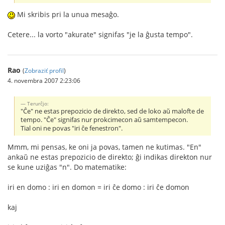
Mi skribis pri la unua mesaĝo.
Cetere... la vorto "akurate" signifas "je la ĝusta tempo".
Rao
(
Zobraziť profil
)
4. novembra 2007 2:23:06
Terurĉjo:
"Ĉe" ne estas prepozicio de direkto, sed de loko aŭ malofte de
tempo. "Ĉe" signifas nur prokcimecon aŭ samtempecon.
Tial oni ne povas "iri ĉe fenestron".
Mmm, mi pensas, ke oni ja povas, tamen ne kutimas. "En"
ankaŭ ne estas prepozicio de direkto; ĝi indikas direkton nur
se kune uziĝas "n". Do matematike:
iri en domo : iri en domon = iri ĉe domo : iri ĉe domon
kaj