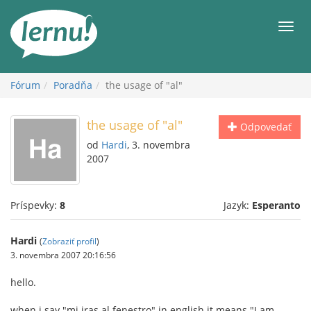
Späť
na
Men
obsah
Fórum
Poradňa
the usage of "al"
the usage of "al"
Odpovedať
od
Hardi
, 3. novembra
2007
Príspevky:
8
Jazyk:
Esperanto
Hardi
(
Zobraziť profil
)
3. novembra 2007 20:16:56
hello.
when i say "mi iras al fenestro" in english it means "I am