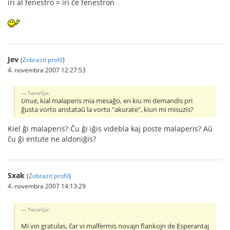
iri al fenestro = iri ĉe fenestron
Jev
(
Zobraziť profil
)
4. novembra 2007 12:27:53
Terurĉjo:
Unue
, kial malaperis mia mesaĝo, en kiu mi demandis pri
ĝusta vorto anstataŭ la vorto "akurate", kiun mi misuzis?
Kiel ĝi malaperis? Ĉu ĝi iĝis videbla kaj poste malaperis? Aŭ
ĉu ĝi entute ne aldoniĝis?
Sxak
(
Zobraziť profil
)
4. novembra 2007 14:13:29
Terurĉjo:
Mi vin gratulas, ĉar vi malfermis novajn flankojn de Esperantaj