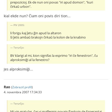
prepozicioj. Ek-de nun oni povas "iri apud domon", "kuri
ĉirkaŭ urbon".
kial ekde nun? Ĉiam oni povis diri tion...
PIV 2005:
li forigu kaj ĵetu ĝin apud la altaron
ŝi ĵetis ambaŭ brakojn ĉirkaŭ la kolon de la knabino
Terurĉjo:
BV klarigi al mi, kion signifas la esprimo "iri ĉe fenestron", ĉu
alproksimiĝi al la fenestro?
Jes alproksimiĝi...
Rao
(
Zobraziť profil
)
4. novembra 2007 17:34:33
Terurĉjo:
Mi vin gratulas, ĉar vi malfermis novajn flankojn de Esperantaj