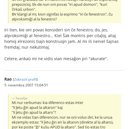
prepozicioj. Ek-de nun oni povas "iri apud domon", "kuri
ĉirkaŭ urbon".
BV klarigi al mi, kion signifas la esprimo "iri ĉe fenestron", ĉu
alproksimiĝi al la fenestro?
Iri tien, kie oni povas konsideri sin ĉe fenestro, do, jes,
alproksimiĝi al fenestro... Kiel Ŝak montris per citaĵoj, aliaj
homoj elrezonis tiajn konstruojn jam. Al mi ili neniel ŝajnas
fremdaj, nur nekutimaj.
Cetere, ankaŭ mi ne vidis vian mesaĝon pri "akurate".
Rao
(
Zobraziť profil
)
5. novembra 2007 15:04:51
Terurĉjo:
Mi nur cerbumas: kia diferenco estas inter
"li ĵetu ĝin apud la altaron" kaj
"li ĵetu ĝin apud la altaro"?
Mi ne vidas tian diferencon, nur se oni volus diri, ke la unua
ekzemplo estas: "li ĵetu ĝin en la altaron (direkte al la altaro),
por ke poste "ĝi" kuŝu APUD la altaro". Sed tio estas tro