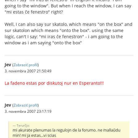
going to the window". But when I reach the window, I can say
"mi estas ĉe fenestro" right?
Well, I can also say sur skatolo, which means "on the box" and
sur skatolon which means "onto the box". using the same
logic, can't I say: "mi iras ĉe fenestron" - i am going to the
window as i am saying "onto the box"
Jev
(
Zobraziť profil
)
3. novembra 2007 21:50:49
La fadeno estas por diskutoj nur en Esperanto!!!
Jev
(
Zobraziť profil
)
3. novembra 2007 23:17:19
Terurĉjo:
mi akurate plenumas la regulojn de la forumo. ne mallaŭdu
min! mi ja estas...vi scias