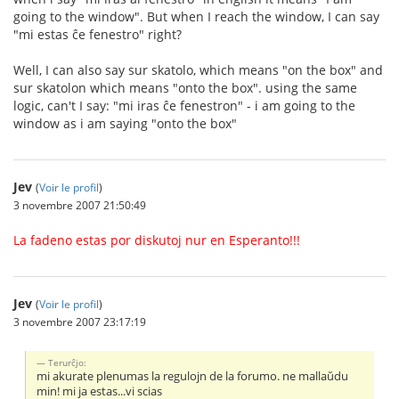
going to the window". But when I reach the window, I can say
"mi estas ĉe fenestro" right?
Well, I can also say sur skatolo, which means "on the box" and
sur skatolon which means "onto the box". using the same
logic, can't I say: "mi iras ĉe fenestron" - i am going to the
window as i am saying "onto the box"
Jev
(
Voir le profil
)
3 novembre 2007 21:50:49
La fadeno estas por diskutoj nur en Esperanto!!!
Jev
(
Voir le profil
)
3 novembre 2007 23:17:19
Terurĉjo:
mi akurate plenumas la regulojn de la forumo. ne mallaŭdu
min! mi ja estas...vi scias