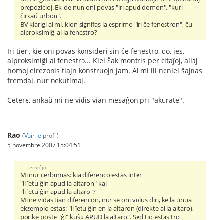
prepozicioj. Ek-de nun oni povas "iri apud domon", "kuri
ĉirkaŭ urbon".
BV klarigi al mi, kion signifas la esprimo "iri ĉe fenestron", ĉu
alproksimiĝi al la fenestro?
Iri tien, kie oni povas konsideri sin ĉe fenestro, do, jes,
alproksimiĝi al fenestro... Kiel Ŝak montris per citaĵoj, aliaj
homoj elrezonis tiajn konstruojn jam. Al mi ili neniel ŝajnas
fremdaj, nur nekutimaj.
Cetere, ankaŭ mi ne vidis vian mesaĝon pri "akurate".
Rao
(
Voir le profil
)
5 novembre 2007 15:04:51
Terurĉjo:
Mi nur cerbumas: kia diferenco estas inter
"li ĵetu ĝin apud la altaron" kaj
"li ĵetu ĝin apud la altaro"?
Mi ne vidas tian diferencon, nur se oni volus diri, ke la unua
ekzemplo estas: "li ĵetu ĝin en la altaron (direkte al la altaro),
por ke poste "ĝi" kuŝu APUD la altaro". Sed tio estas tro