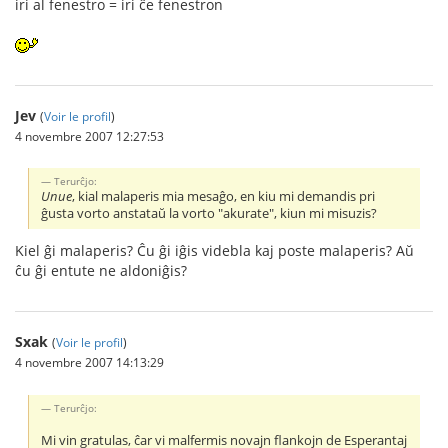
iri al fenestro = iri ĉe fenestron
Jev
(
Voir le profil
)
4 novembre 2007 12:27:53
Terurĉjo:
Unue
, kial malaperis mia mesaĝo, en kiu mi demandis pri
ĝusta vorto anstataŭ la vorto "akurate", kiun mi misuzis?
Kiel ĝi malaperis? Ĉu ĝi iĝis videbla kaj poste malaperis? Aŭ
ĉu ĝi entute ne aldoniĝis?
Sxak
(
Voir le profil
)
4 novembre 2007 14:13:29
Terurĉjo:
Mi vin gratulas, ĉar vi malfermis novajn flankojn de Esperantaj