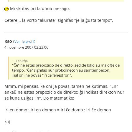
Mi skribis pri la unua mesaĝo.
Cetere... la vorto "akurate" signifas "je la ĝusta tempo".
Rao
(
Voir le profil
)
4 novembre 2007 02:23:06
Terurĉjo:
"Ĉe" ne estas prepozicio de direkto, sed de loko aŭ malofte de
tempo. "Ĉe" signifas nur prokcimecon aŭ samtempecon.
Tial oni ne povas "iri ĉe fenestron".
Mmm, mi pensas, ke oni ja povas, tamen ne kutimas. "En"
ankaŭ ne estas prepozicio de direkto; ĝi indikas direkton nur
se kune uziĝas "n". Do matematike:
iri en domo : iri en domon = iri ĉe domo : iri ĉe domon
kaj