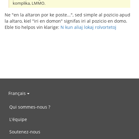
komplika, LMMO.
Ne "en la altaron por ke poste...", sed simple al pozicio apud
la altaro, kiel "iri en domon" signifas iri al pozicio en domo.
Eble tio helpos vin klarige:
N kun aliaj lokaj rolvortetoj
Français
Qui sommes-nous ?
L'équipe
Soutenez-nous