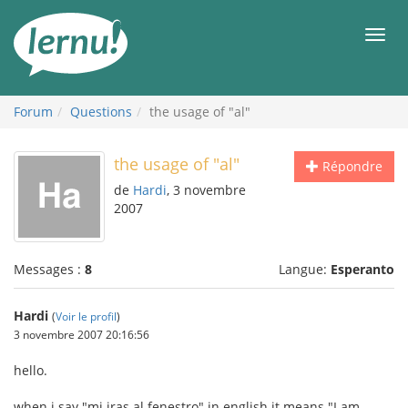
Aller
au
Men
contenu
Forum
Questions
the usage of "al"
the usage of "al"
Répondre
de
Hardi
, 3 novembre
2007
Messages :
8
Langue:
Esperanto
Hardi
(
Voir le profil
)
3 novembre 2007 20:16:56
hello.
when i say "mi iras al fenestro" in english it means "I am