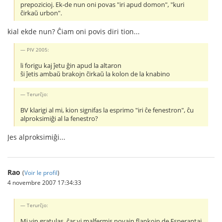
prepozicioj. Ek-de nun oni povas "iri apud domon", "kuri
ĉirkaŭ urbon".
kial ekde nun? Ĉiam oni povis diri tion...
PIV 2005:
li forigu kaj ĵetu ĝin apud la altaron
ŝi ĵetis ambaŭ brakojn ĉirkaŭ la kolon de la knabino
Terurĉjo:
BV klarigi al mi, kion signifas la esprimo "iri ĉe fenestron", ĉu
alproksimiĝi al la fenestro?
Jes alproksimiĝi...
Rao
(
Voir le profil
)
4 novembre 2007 17:34:33
Terurĉjo:
Mi vin gratulas, ĉar vi malfermis novajn flankojn de Esperantaj