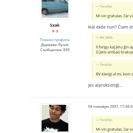
Terurĉjo:
Mi vin gratulas, ĉar 
Sxak
kial ekde nun? Ĉiam oni
9
PIV 2005:
Покажи профила
Държава: Русия
li forigu kaj ĵetu ĝin 
Съобщения: 839
ŝi ĵetis ambaŭ brakoj
Terurĉjo:
BV klarigi al mi, kion 
Jes alproksimiĝi...
04 ноември 2007, 17:34:3
Terurĉjo:
Mi vin gratulas, ĉar 