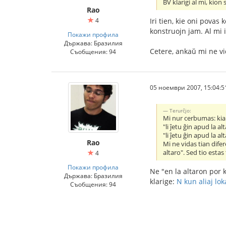
BV klarigi al mi, kion 
Rao
4
Iri tien, kie oni povas 
konstruojn jam. Al mi 
Покажи профила
Държава: Бразилия
Cetere, ankaŭ mi ne vi
Съобщения: 94
05 ноември 2007, 15:04:5
Terurĉjo:
Mi nur cerbumas: kia 
"li ĵetu ĝin apud la al
"li ĵetu ĝin apud la al
Rao
Mi ne vidas tian difer
altaro". Sed tio est
4
Покажи профила
Ne "en la altaron por k
Държава: Бразилия
klarige:
N kun aliaj lok
Съобщения: 94