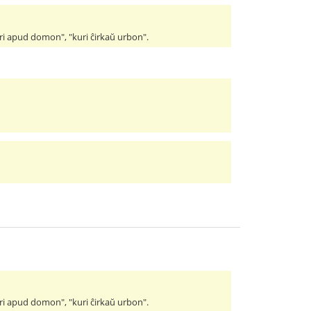
iri apud domon", "kuri ĉirkaŭ urbon".
iri apud domon", "kuri ĉirkaŭ urbon".