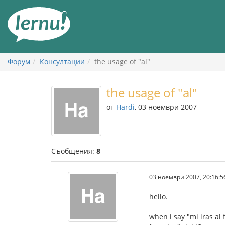
Към
съдържанието
Форум
Консултации
the usage of "al"
the usage of "al"
от
Hardi
, 03 ноември 2007
Съобщения:
8
03 ноември 2007, 20:16:5
hello.
when i say "mi iras al