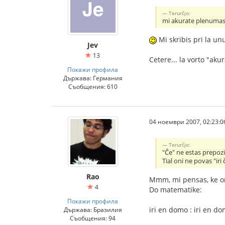
Terurĉjo:
mi akurate plenumas l
Mi skribis pri la u
Jev
13
Cetere... la vorto "aku
Покажи профила
Държава: Германия
Съобщения: 610
04 ноември 2007, 02:23:0
Terurĉjo:
"Ĉe" ne estas prepoz
Tial oni ne povas "iri
Rao
Mmm, mi pensas, ke oni
4
Do matematike:
Покажи профила
iri en domo : iri en d
Държава: Бразилия
Съобщения: 94