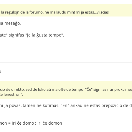
a regulojn de la forumo. ne mallaŭdu min! mi ja estas...vi scias
nua mesaĝo.
rate" signifas "je la ĝusta tempo".
6
icio de direkto, sed de loko aŭ malofte de tempo. "Ĉe" signifas nur prokc
 ĉe fenestron".
 ja povas, tamen ne kutimas. "En" ankaŭ ne estas prepozicio de dir
omon = iri ĉe domo : iri ĉe domon