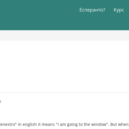
Есперанто?
Курс
6
 fenestro" in english it means "I am going to the window". But when