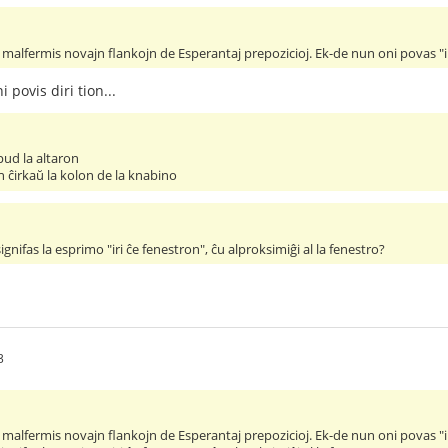
vi malfermis novajn flankojn de Esperantaj prepozicioj. Ek-de nun oni povas "
 povis diri tion...
apud la altaron
n ĉirkaŭ la kolon de la knabino
signifas la esprimo "iri ĉe fenestron", ĉu alproksimiĝi al la fenestro?
3
vi malfermis novajn flankojn de Esperantaj prepozicioj. Ek-de nun oni povas "