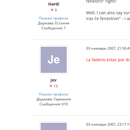
fenestro" right?
Hardi
0
Well, I can also say s
Покажи профила
iras ĉe fenestron" - i
Държава: Естония
Съобщения: 1
03 ноември 2007, 21:50:4
La fadeno estas por di
Jev
13
Покажи профила
Държава: Германия
Съобщения: 610
03 ноември 2007, 23:17:1