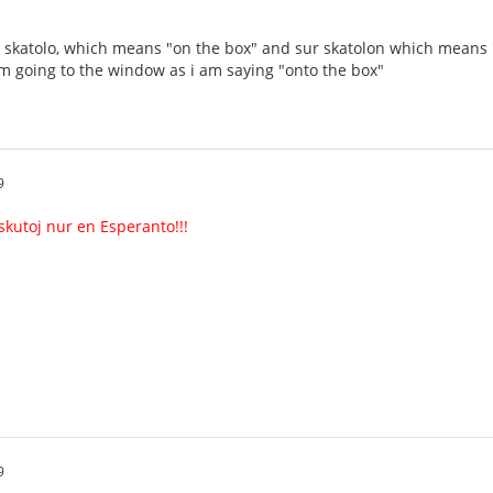
ur skatolo, which means "on the box" and sur skatolon which means "o
 am going to the window as i am saying "onto the box"
9
skutoj nur en Esperanto!!!
9