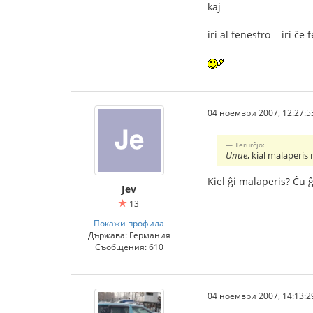
kaj
iri al fenestro = iri ĉe
04 ноември 2007, 12:27:5
Terurĉjo:
Unue
, kial malaperi
Kiel ĝi malaperis? Ĉu ĝ
Jev
13
Покажи профила
Държава: Германия
Съобщения: 610
04 ноември 2007, 14:13:2