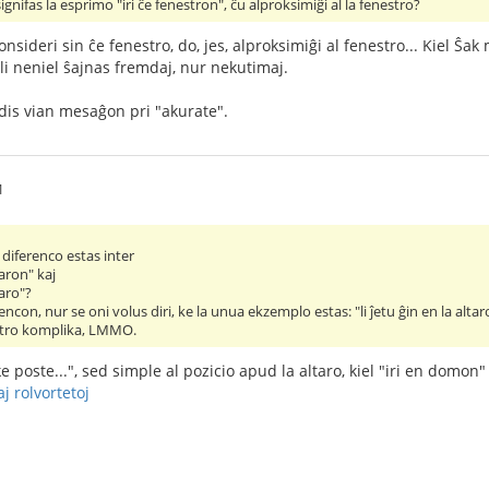
signifas la esprimo "iri ĉe fenestron", ĉu alproksimiĝi al la fenestro?
konsideri sin ĉe fenestro, do, jes, alproksimiĝi al fenestro... Kiel Ŝak
ili neniel ŝajnas fremdaj, nur nekutimaj.
dis vian mesaĝon pri "akurate".
1
diferenco estas inter
taron" kaj
taro"?
encon, nur se oni volus diri, ke la unua ekzemplo estas: "li ĵetu ĝin en la altar
as tro komplika, LMMO.
e poste...", sed simple al pozicio apud la altaro, kiel "iri en domon"
aj rolvortetoj