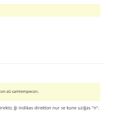
imecon aŭ samtempecon.
ekto; ĝi indikas direkton nur se kune uziĝas "n".