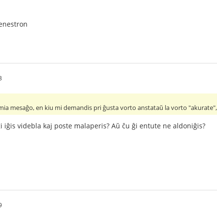
 fenestron
3
s mia mesaĝo, en kiu mi demandis pri ĝusta vorto anstataŭ la vorto "akurate"
i iĝis videbla kaj poste malaperis? Aŭ ĉu ĝi entute ne aldoniĝis?
9