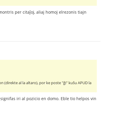
 montris per citaĵoj, aliaj homoj elrezonis tiajn
on (direkte al la altaro), por ke poste "ĝi" kuŝu APUD la
 signifas iri al pozicio en domo. Eble tio helpos vin