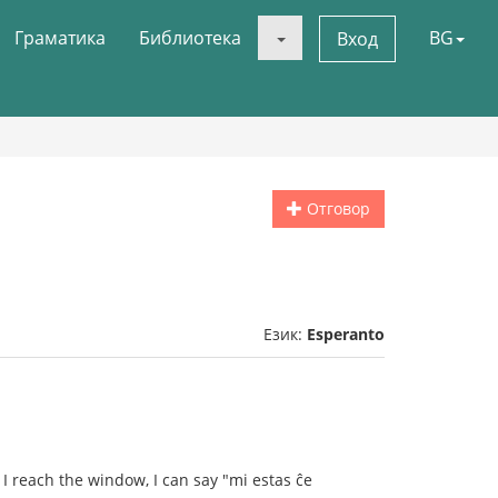
Граматика
Библиотека
BG
Вход
Отговор
Език:
Esperanto
 I reach the window, I can say "mi estas ĉe