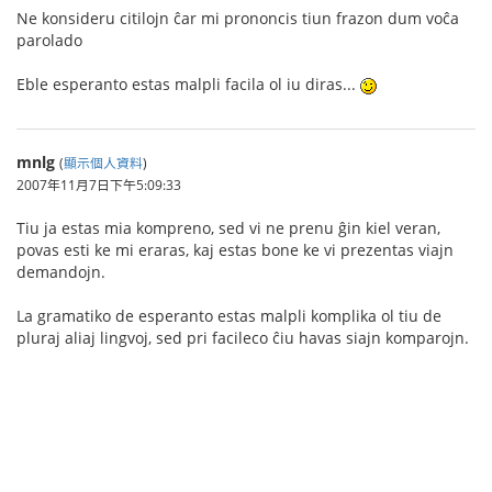
Ne konsideru citilojn ĉar mi prononcis tiun frazon dum voĉa
parolado
Eble esperanto estas malpli facila ol iu diras...
mnlg
(
顯示個人資料
)
2007年11月7日下午5:09:33
Tiu ja estas mia kompreno, sed vi ne prenu ĝin kiel veran,
povas esti ke mi eraras, kaj estas bone ke vi prezentas viajn
demandojn.
La gramatiko de esperanto estas malpli komplika ol tiu de
pluraj aliaj lingvoj, sed pri facileco ĉiu havas siajn komparojn.