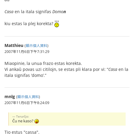
Casa
en la itala signifas
Domo
n
kiu estas la plej korekta?
Matthieu
(
顯示個人資料
)
2007年11月6日下午7:31:29
Miaopinie, la unua frazo estas korekta.
Vi ankaŭ povas uzi citilojn, se estas pli klara por vi: “
Casa
en la
itala signifas ‘domo’.”
mnlg
(
顯示個人資料
)
2007年11月6日下午8:24:09
Terurĉjo:
Ĉu ne kaso?
Tio estus "cassa".