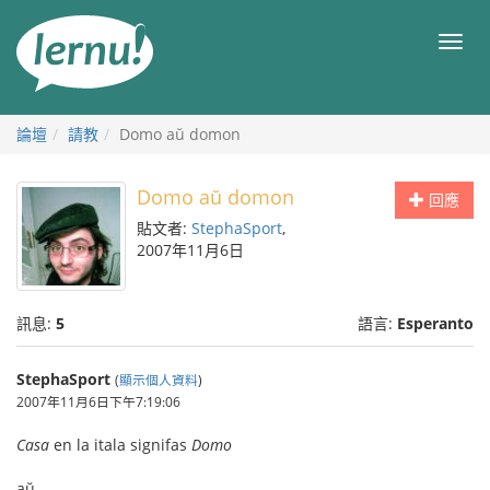
前
往
目
目
錄
錄
論壇
請教
Domo aŭ domon
Domo aŭ domon
回應
貼文者:
StephaSport
,
2007年11月6日
訊息:
5
語言:
Esperanto
StephaSport
(
顯示個人資料
)
2007年11月6日下午7:19:06
Casa
en la itala signifas
Domo
aŭ