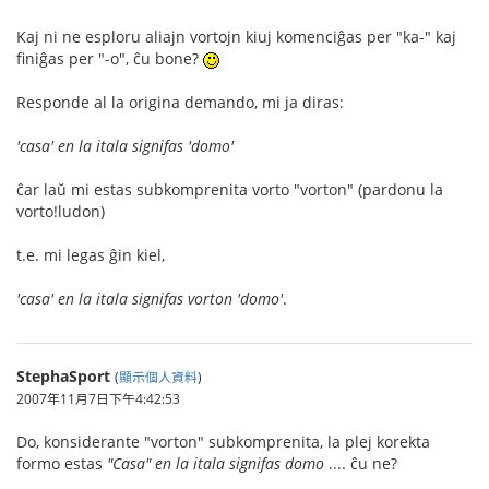
Kaj ni ne esploru aliajn vortojn kiuj komenciĝas per "ka-" kaj
finiĝas per "-o", ĉu bone?
Responde al la origina demando, mi ja diras:
'casa' en la itala signifas 'domo'
ĉar laŭ mi estas subkomprenita vorto "vorton" (pardonu la
vorto!ludon)
t.e. mi legas ĝin kiel,
'casa' en la itala signifas vorton 'domo'
.
StephaSport
(
顯示個人資料
)
2007年11月7日下午4:42:53
Do, konsiderante "vorton" subkomprenita, la plej korekta
formo estas
"Casa" en la itala signifas domo
.... ĉu ne?