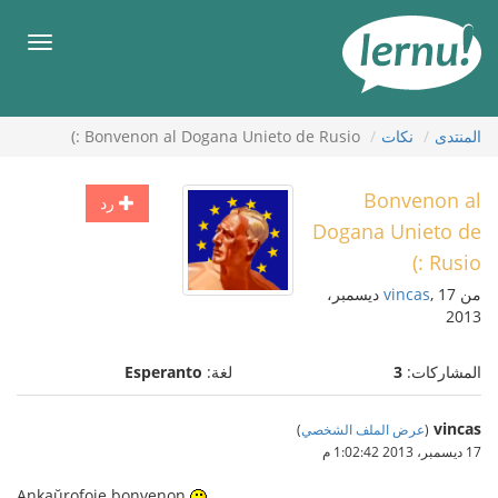
لى
لمحتويات
قائمة
طعام
المنتدى
نكات
Bonvenon al Dogana Unieto de Rusio :)
Bonvenon al
رد
Dogana Unieto de
Rusio :)
من
vincas
, 17 ديسمبر،
2013
المشاركات:
3
لغة:
Esperanto
vincas
(
عرض الملف الشخصي
)
17 ديسمبر، 2013 1:02:42 م
Ankaŭrofoje bonvenon